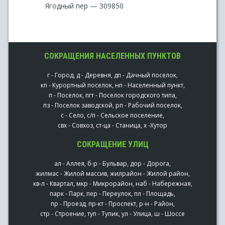
Ягодный пер — 309850
СОКРАЩЕНИЯ НАСЕЛЕННЫХ ПУНКТОВ
г - Город, д - Деревня, дп - Дачный поселок,
кп - Курортный поселок, нп - Населенный пункт,
п - Поселок, пгт - Поселок городского типа,
пз - Поселок заводской, рп - Рабочий поселок,
с - Село, с/п - Сельское поселение,
свх - Совхоз, ст-ца - Станица, х -Хутор
СОКРАЩЕНИЕ УЛИЦ
ал - Аллея, б-р - Бульвар, дор - Дорога,
жилмас - Жилой массив, жилрайон - Жилой район,
кв-л - Квартал, мкр - Микрорайон, наб - Набережная,
парк - Парк, пер - Переулок, пл - Площадь,
пр - Проезд, пр-кт - Проспект, р-н - Район,
стр - Строение, туп - Тупик, ул - Улица, ш - Шоссе