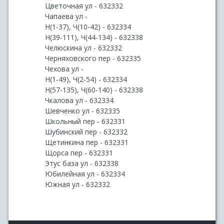
Цветочная ул - 632332
Чапаева ул -
Н(1-37), Ч(10-42) - 632334
Н(39-111), Ч(44-134) - 632338
Челюскина ул - 632332
Черняховского пер - 632335
Чехова ул -
Н(1-49), Ч(2-54) - 632334
Н(57-135), Ч(60-140) - 632338
Чкалова ул - 632334
Шевченко ул - 632335
Школьный пер - 632331
Шубинский пер - 632332
Щетинкина пер - 632331
Щорса пер - 632331
Этус база ул - 632338
Юбилейная ул - 632334
Южная ул - 632332