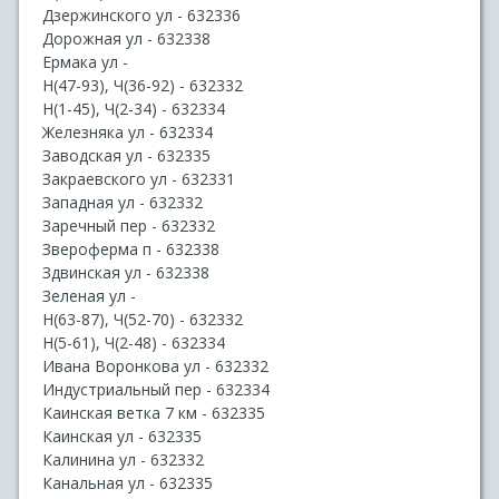
Дзержинского ул - 632336
Дорожная ул - 632338
Ермака ул -
Н(47-93), Ч(36-92) - 632332
Н(1-45), Ч(2-34) - 632334
Железняка ул - 632334
Заводская ул - 632335
Закраевского ул - 632331
Западная ул - 632332
Заречный пер - 632332
Звероферма п - 632338
Здвинская ул - 632338
Зеленая ул -
Н(63-87), Ч(52-70) - 632332
Н(5-61), Ч(2-48) - 632334
Ивана Воронкова ул - 632332
Индустриальный пер - 632334
Каинская ветка 7 км - 632335
Каинская ул - 632335
Калинина ул - 632332
Канальная ул - 632335