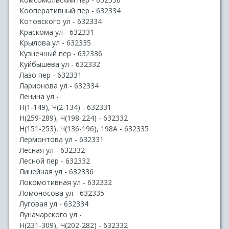
Кооперативный пер - 632334
Котовского ул - 632334
Краскома ул - 632331
Крылова ул - 632335
Кузнечный пер - 632336
Куйбышева ул - 632332
Лазо пер - 632331
Ларионова ул - 632334
Ленина ул -
Н(1-149), Ч(2-134) - 632331
Н(259-289), Ч(198-224) - 632332
Н(151-253), Ч(136-196), 198А - 632335
Лермонтова ул - 632331
Лесная ул - 632332
Лесной пер - 632332
Линейная ул - 632336
Локомотивная ул - 632332
Ломоносова ул - 632335
Луговая ул - 632334
Луначарского ул -
Н(231-309), Ч(202-282) - 632332