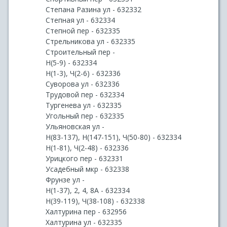
Степана Разина ул - 632332
Степная ул - 632334
Степной пер - 632335
Стрельникова ул - 632335
Строительный пер -
Н(5-9) - 632334
Н(1-3), Ч(2-6) - 632336
Суворова ул - 632336
Трудовой пер - 632334
Тургенева ул - 632335
Угольный пер - 632335
Ульяновская ул -
Н(83-137), Н(147-151), Ч(50-80) - 632334
Н(1-81), Ч(2-48) - 632336
Урицкого пер - 632331
Усадебный мкр - 632338
Фрунзе ул -
Н(1-37), 2, 4, 8А - 632334
Н(39-119), Ч(38-108) - 632338
Халтурина пер - 632956
Халтурина ул - 632335