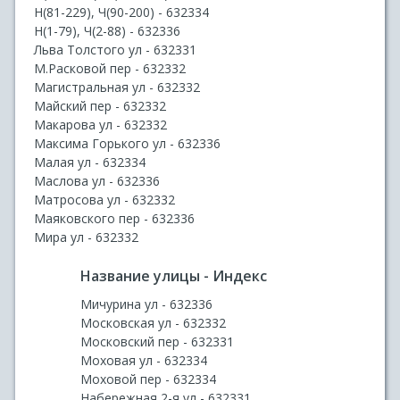
Н(81-229), Ч(90-200) - 632334
Н(1-79), Ч(2-88) - 632336
Льва Толстого ул - 632331
М.Расковой пер - 632332
Магистральная ул - 632332
Майский пер - 632332
Макарова ул - 632332
Максима Горького ул - 632336
Малая ул - 632334
Маслова ул - 632336
Матросова ул - 632332
Маяковского пер - 632336
Мира ул - 632332
Название улицы - Индекс
Мичурина ул - 632336
Московская ул - 632332
Московский пер - 632331
Моховая ул - 632334
Моховой пер - 632334
Набережная 2-я ул - 632331