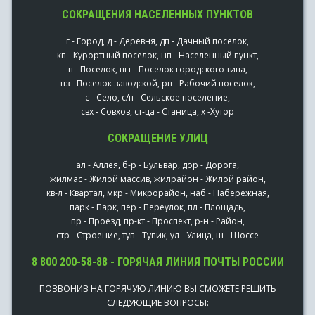
СОКРАЩЕНИЯ НАСЕЛЕННЫХ ПУНКТОВ
г - Город, д - Деревня, дп - Дачный поселок,
кп - Курортный поселок, нп - Населенный пункт,
п - Поселок, пгт - Поселок городского типа,
пз - Поселок заводской, рп - Рабочий поселок,
с - Село, с/п - Сельское поселение,
свх - Совхоз, ст-ца - Станица, х -Хутор
СОКРАЩЕНИЕ УЛИЦ
ал - Аллея, б-р - Бульвар, дор - Дорога,
жилмас - Жилой массив, жилрайон - Жилой район,
кв-л - Квартал, мкр - Микрорайон, наб - Набережная,
парк - Парк, пер - Переулок, пл - Площадь,
пр - Проезд, пр-кт - Проспект, р-н - Район,
стр - Строение, туп - Тупик, ул - Улица, ш - Шоссе
8 800 200-58-88 - ГОРЯЧАЯ ЛИНИЯ ПОЧТЫ РОССИИ
ПОЗВОНИВ НА ГОРЯЧУЮ ЛИНИЮ ВЫ СМОЖЕТЕ РЕШИТЬ
СЛЕДУЮЩИЕ ВОПРОСЫ: