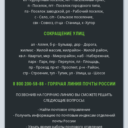
п - Поселок, пгт - Поселок городского типа,
пз - Поселок заводской, рп - Рабочий поселок,
с - Село, с/п - Сельское поселение,
свх - Совхоз, ст-ца - Станица, х -Хутор
СОКРАЩЕНИЕ УЛИЦ
ал - Аллея, б-р - Бульвар, дор - Дорога,
жилмас - Жилой массив, жилрайон - Жилой район,
кв-л - Квартал, мкр - Микрорайон, наб - Набережная,
парк - Парк, пер - Переулок, пл - Площадь,
пр - Проезд, пр-кт - Проспект, р-н - Район,
стр - Строение, туп - Тупик, ул - Улица, ш - Шоссе
8 800 200-58-88 - ГОРЯЧАЯ ЛИНИЯ ПОЧТЫ РОССИИ
ПОЗВОНИВ НА ГОРЯЧУЮ ЛИНИЮ ВЫ СМОЖЕТЕ РЕШИТЬ
СЛЕДУЮЩИЕ ВОПРОСЫ:
- Найти почтовое отправление
- Получить информацию по почтовым индексам отделений
почты России
- Узнать время работы почтового отделения