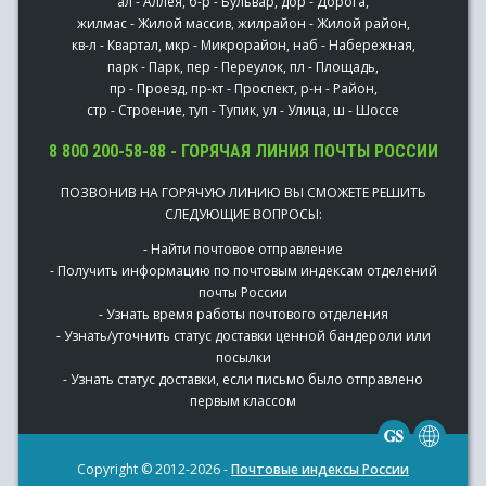
ал - Аллея, б-р - Бульвар, дор - Дорога,
жилмас - Жилой массив, жилрайон - Жилой район,
кв-л - Квартал, мкр - Микрорайон, наб - Набережная,
парк - Парк, пер - Переулок, пл - Площадь,
пр - Проезд, пр-кт - Проспект, р-н - Район,
стр - Строение, туп - Тупик, ул - Улица, ш - Шоссе
8 800 200-58-88 - ГОРЯЧАЯ ЛИНИЯ ПОЧТЫ РОССИИ
ПОЗВОНИВ НА ГОРЯЧУЮ ЛИНИЮ ВЫ СМОЖЕТЕ РЕШИТЬ
СЛЕДУЮЩИЕ ВОПРОСЫ:
- Найти почтовое отправление
- Получить информацию по почтовым индексам отделений
почты России
- Узнать время работы почтового отделения
- Узнать/уточнить статус доставки ценной бандероли или
посылки
- Узнать статус доставки, если письмо было отправлено
первым классом
Copyright © 2012-2026 -
Почтовые индексы России