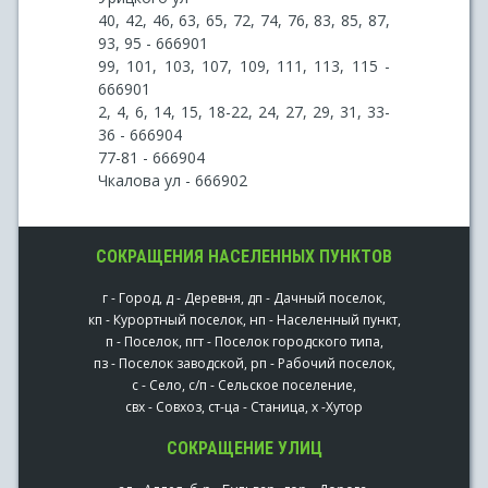
40, 42, 46, 63, 65, 72, 74, 76, 83, 85, 87,
93, 95 - 666901
99, 101, 103, 107, 109, 111, 113, 115 -
666901
2, 4, 6, 14, 15, 18-22, 24, 27, 29, 31, 33-
36 - 666904
77-81 - 666904
Чкалова ул - 666902
СОКРАЩЕНИЯ НАСЕЛЕННЫХ ПУНКТОВ
г - Город, д - Деревня, дп - Дачный поселок,
кп - Курортный поселок, нп - Населенный пункт,
п - Поселок, пгт - Поселок городского типа,
пз - Поселок заводской, рп - Рабочий поселок,
с - Село, с/п - Сельское поселение,
свх - Совхоз, ст-ца - Станица, х -Хутор
СОКРАЩЕНИЕ УЛИЦ