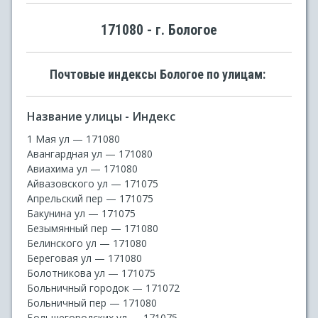
171080 - г. Бологое
Почтовые индексы Бологое по улицам:
Название улицы - Индекс
1 Мая ул — 171080
Авангардная ул — 171080
Авиахима ул — 171080
Айвазовского ул — 171075
Апрельский пер — 171075
Бакунина ул — 171075
Безымянный пер — 171080
Белинского ул — 171080
Береговая ул — 171080
Болотникова ул — 171075
Больничный городок — 171072
Больничный пер — 171080
Большегородских ул — 171075