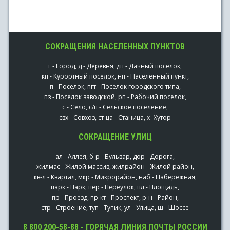
СОКРАЩЕНИЯ НАСЕЛЕННЫХ ПУНКТОВ
г - Город, д - Деревня, дп - Дачный поселок,
кп - Курортный поселок, нп - Населенный пункт,
п - Поселок, пгт - Поселок городского типа,
пз - Поселок заводской, рп - Рабочий поселок,
с - Село, с/п - Сельское поселение,
свх - Совхоз, ст-ца - Станица, х -Хутор
СОКРАЩЕНИЕ УЛИЦ
ал - Аллея, б-р - Бульвар, дор - Дорога,
жилмас - Жилой массив, жилрайон - Жилой район,
кв-л - Квартал, мкр - Микрорайон, наб - Набережная,
парк - Парк, пер - Переулок, пл - Площадь,
пр - Проезд, пр-кт - Проспект, р-н - Район,
стр - Строение, туп - Тупик, ул - Улица, ш - Шоссе
8 800 200-58-88 - ГОРЯЧАЯ ЛИНИЯ ПОЧТЫ РОССИИ