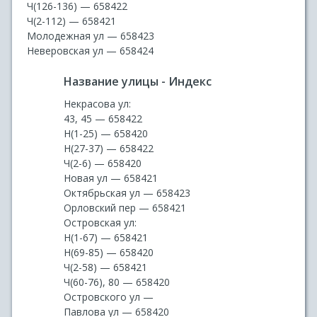
Ч(126-136) — 658422
Ч(2-112) — 658421
Молодежная ул — 658423
Неверовская ул — 658424
Название улицы - Индекс
Некрасова ул:
43, 45 — 658422
Н(1-25) — 658420
Н(27-37) — 658422
Ч(2-6) — 658420
Новая ул — 658421
Октябрьская ул — 658423
Орловский пер — 658421
Островская ул:
Н(1-67) — 658421
Н(69-85) — 658420
Ч(2-58) — 658421
Ч(60-76), 80 — 658420
Островского ул —
Павлова ул — 658420