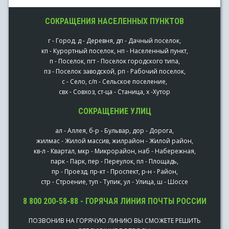
СОКРАЩЕНИЯ НАСЕЛЕННЫХ ПУНКТОВ
г - Город, д - Деревня, дп - Дачный поселок,
кп - Курортный поселок, нп - Населенный пункт,
п - Поселок, пгт - Поселок городского типа,
пз - Поселок заводской, рп - Рабочий поселок,
с - Село, с/п - Сельское поселение,
свх - Совхоз, ст-ца - Станица, х -Хутор
СОКРАЩЕНИЕ УЛИЦ
ал - Аллея, б-р - Бульвар, дор - Дорога,
жилмас - Жилой массив, жилрайон - Жилой район,
кв-л - Квартал, мкр - Микрорайон, наб - Набережная,
парк - Парк, пер - Переулок, пл - Площадь,
пр - Проезд, пр-кт - Проспект, р-н - Район,
стр - Строение, туп - Тупик, ул - Улица, ш - Шоссе
8 800 200-58-88 - ГОРЯЧАЯ ЛИНИЯ ПОЧТЫ РОССИИ
ПОЗВОНИВ НА ГОРЯЧУЮ ЛИНИЮ ВЫ СМОЖЕТЕ РЕШИТЬ