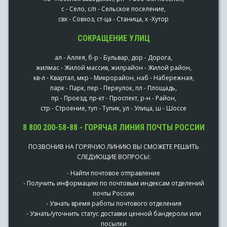
с - Село, с/п - Сельское поселение,
свх - Совхоз, ст-ца - Станица, х -Хутор
СОКРАЩЕНИЕ УЛИЦ
ал - Аллея, б-р - Бульвар, дор - Дорога,
жилмас - Жилой массив, жилрайон - Жилой район,
кв-л - Квартал, мкр - Микрорайон, наб - Набережная,
парк - Парк, пер - Переулок, пл - Площадь,
пр - Проезд, пр-кт - Проспект, р-н - Район,
стр - Строение, туп - Тупик, ул - Улица, ш - Шоссе
8 800 200-58-88 - ГОРЯЧАЯ ЛИНИЯ ПОЧТЫ РОССИИ
ПОЗВОНИВ НА ГОРЯЧУЮ ЛИНИЮ ВЫ СМОЖЕТЕ РЕШИТЬ
СЛЕДУЮЩИЕ ВОПРОСЫ:
- Найти почтовое отправление
- Получить информацию по почтовым индексам отделений
почты России
- Узнать время работы почтового отделения
- Узнать/уточнить статус доставки ценной бандероли или
посылки