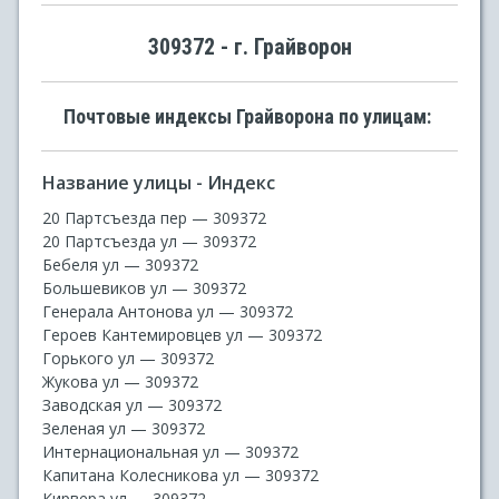
309372 - г. Грайворон
Почтовые индексы Грайворона по улицам:
Название улицы - Индекс
20 Партсъезда пер — 309372
20 Партсъезда ул — 309372
Бебеля ул — 309372
Большевиков ул — 309372
Генерала Антонова ул — 309372
Героев Кантемировцев ул — 309372
Горького ул — 309372
Жукова ул — 309372
Заводская ул — 309372
Зеленая ул — 309372
Интернациональная ул — 309372
Капитана Колесникова ул — 309372
Кирвера ул — 309372