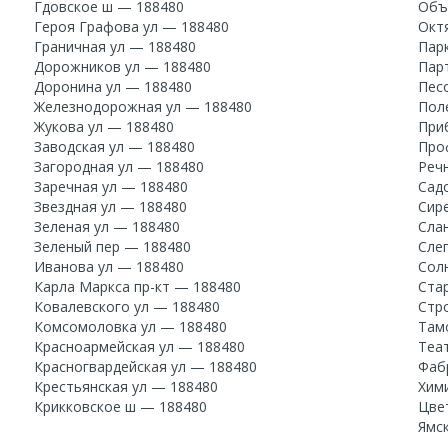
Гдовское ш — 188480
Объ
Героя Графова ул — 188480
Окт
Граничная ул — 188480
Пар
Дорожников ул — 188480
Пар
Доронина ул — 188480
Пес
Железнодорожная ул — 188480
Пол
Жукова ул — 188480
При
Заводская ул — 188480
Про
Загородная ул — 188480
Реч
Заречная ул — 188480
Сад
Звездная ул — 188480
Сир
Зеленая ул — 188480
Сла
Зеленый пер — 188480
Сле
Иванова ул — 188480
Сол
Карла Маркса пр-кт — 188480
Ста
Ковалевского ул — 188480
Стр
Комсомоловка ул — 188480
Там
Красноармейская ул — 188480
Теа
Красногвардейская ул — 188480
Фаб
Крестьянская ул — 188480
Хим
Крикковское ш — 188480
Цве
Ямс