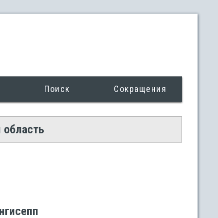
Поиск
Сокращения
я область
ингисепп