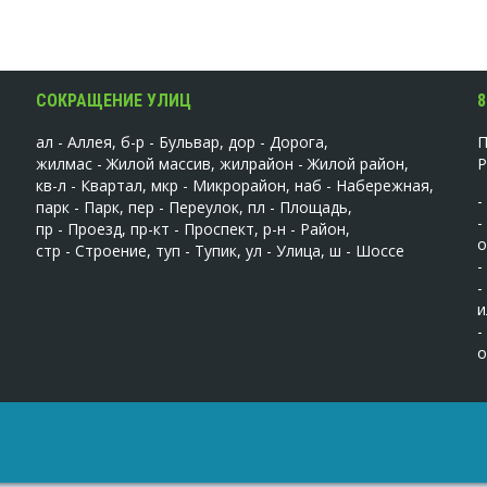
СОКРАЩЕНИЕ УЛИЦ
8
ал - Аллея, б-р - Бульвар, дор - Дорога,
жилмас - Жилой массив, жилрайон - Жилой район,
кв-л - Квартал, мкр - Микрорайон, наб - Набережная,
-
парк - Парк, пер - Переулок, пл - Площадь,
-
пр - Проезд, пр-кт - Проспект, р-н - Район,
о
стр - Строение, туп - Тупик, ул - Улица, ш - Шоссе
-
-
и
-
о