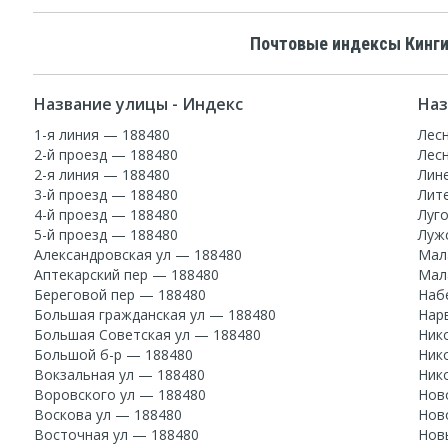
Почтовые индексы Кинги
Название улицы - Индекс
Наз
1-я линия — 188480
Лес
2-й проезд — 188480
Лес
2-я линия — 188480
Лин
3-й проезд — 188480
Лит
4-й проезд — 188480
Луг
5-й проезд — 188480
Луж
Александровская ул — 188480
Мал
Аптекарский пер — 188480
Мал
Береговой пер — 188480
Наб
Большая гражданская ул — 188480
Нар
Большая Советская ул — 188480
Ник
Большой б-р — 188480
Ник
Вокзальная ул — 188480
Ник
Воровского ул — 188480
Нов
Воскова ул — 188480
Нов
Восточная ул — 188480
Нов