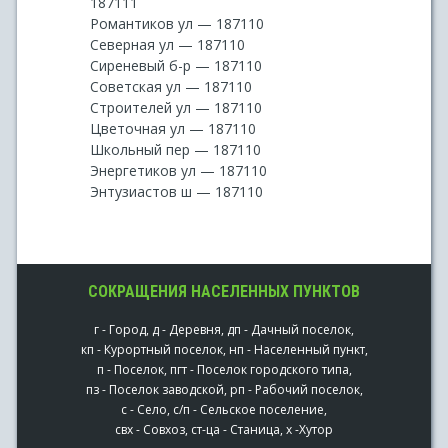
187111
Романтиков ул — 187110
Северная ул — 187110
Сиреневый б-р — 187110
Советская ул — 187110
Строителей ул — 187110
Цветочная ул — 187110
Школьный пер — 187110
Энергетиков ул — 187110
Энтузиастов ш — 187110
СОКРАЩЕНИЯ НАСЕЛЕННЫХ ПУНКТОВ
г - Город, д - Деревня, дп - Дачный поселок,
кп - Курортный поселок, нп - Населенный пункт,
п - Поселок, пгт - Поселок городского типа,
пз - Поселок заводской, рп - Рабочий поселок,
с - Село, с/п - Сельское поселение,
свх - Совхоз, ст-ца - Станица, х -Хутор