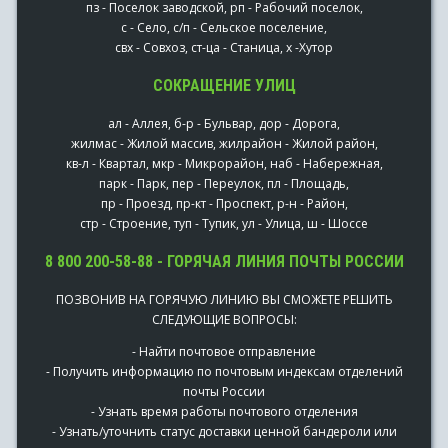
пз - Поселок заводской, рп - Рабочий поселок,
с - Село, с/п - Сельское поселение,
свх - Совхоз, ст-ца - Станица, х -Хутор
СОКРАЩЕНИЕ УЛИЦ
ал - Аллея, б-р - Бульвар, дор - Дорога,
жилмас - Жилой массив, жилрайон - Жилой район,
кв-л - Квартал, мкр - Микрорайон, наб - Набережная,
парк - Парк, пер - Переулок, пл - Площадь,
пр - Проезд, пр-кт - Проспект, р-н - Район,
стр - Строение, туп - Тупик, ул - Улица, ш - Шоссе
8 800 200-58-88 - ГОРЯЧАЯ ЛИНИЯ ПОЧТЫ РОССИИ
ПОЗВОНИВ НА ГОРЯЧУЮ ЛИНИЮ ВЫ СМОЖЕТЕ РЕШИТЬ
СЛЕДУЮЩИЕ ВОПРОСЫ:
- Найти почтовое отправление
- Получить информацию по почтовым индексам отделений
почты России
- Узнать время работы почтового отделения
- Узнать/уточнить статус доставки ценной бандероли или