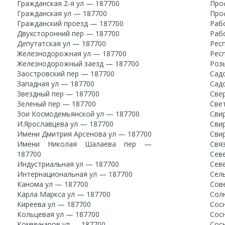
Гражданская 2-я ул — 187700
Про
Гражданская ул — 187700
Про
Гражданский проезд — 187700
Раб
Двухсторонний пер — 187700
Раб
Депутатская ул — 187700
Рес
Железнодорожная ул — 187700
Рес
Железнодорожный заезд — 187700
Роз
Заостровский пер — 187700
Сад
Западная ул — 187700
Сад
Звездный пер — 187700
Све
Зеленый пер — 187700
Све
Зои Космодемьянской ул — 187700
Сви
И.Ярославцева ул — 187700
Сви
Имени Дмитрия Арсенова ул — 187700
Сви
Имени Николая Шалаева пер —
Свя
187700
Сев
Индустриальная ул — 187700
Сев
Интернациональная ул — 187700
Сел
Канома ул — 187700
Сов
Карла Маркса ул — 187700
Сол
Киреева ул — 187700
Сос
Кольцевая ул — 187700
Сос
Коммунаров ул — 187700
Сос