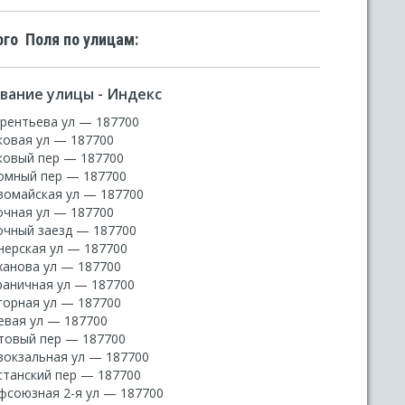
го Поля по улицам:
вание улицы - Индекс
ерентьева ул — 187700
ковая ул — 187700
ковый пер — 187700
омный пер — 187700
вомайская ул — 187700
очная ул — 187700
очный заезд — 187700
нерская ул — 187700
ханова ул — 187700
раничная ул — 187700
горная ул — 187700
евая ул — 187700
товый пер — 187700
вокзальная ул — 187700
станский пер — 187700
фсоюзная 2-я ул — 187700