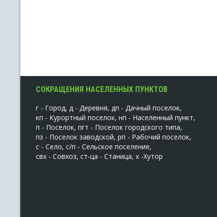
СОКРАЩЕНИЯ НАСЕЛЕННЫХ ПУНКТОВ
г - Город, д - Деревня, дп - Дачный поселок,
кп - Курортный поселок, нп - Населенный пункт,
п - Поселок, пгт - Поселок городского типа,
пз - Поселок заводской, рп - Рабочий поселок,
с - Село, с/п - Сельское поселение,
свх - Совхоз, ст-ца - Станица, х -Хутор