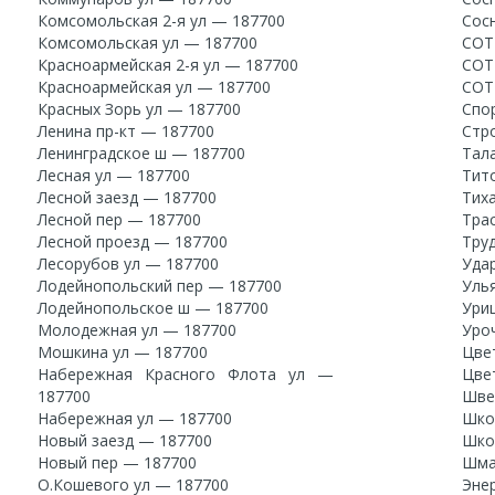
Комсомольская 2-я ул — 187700
Сос
Комсомольская ул — 187700
СОТ
Красноармейская 2-я ул — 187700
СОТ
Красноармейская ул — 187700
СОТ
Красных Зорь ул — 187700
Спо
Ленина пр-кт — 187700
Стр
Ленинградское ш — 187700
Тал
Лесная ул — 187700
Тит
Лесной заезд — 187700
Тих
Лесной пер — 187700
Тра
Лесной проезд — 187700
Тру
Лесорубов ул — 187700
Уда
Лодейнопольский пер — 187700
Уль
Лодейнопольское ш — 187700
Ури
Молодежная ул — 187700
Уро
Мошкина ул — 187700
Цве
Набережная Красного Флота ул —
Цве
187700
Шве
Набережная ул — 187700
Шко
Новый заезд — 187700
Шко
Новый пер — 187700
Шма
О.Кошевого ул — 187700
Эне