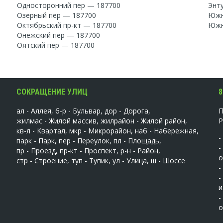
Односторонний пер — 187700
Энт
Озерный пер — 187700
Южн
Октябрьский пр-кт — 187700
Южн
Онежский пер — 187700
Оятский пер — 187700
СОКРАЩЕНИЕ УЛИЦ
8
ал - Аллея, б-р - Бульвар, дор - Дорога,
жилмас - Жилой массив, жилрайон - Жилой район,
кв-л - Квартал, мкр - Микрорайон, наб - Набережная,
-
парк - Парк, пер - Переулок, пл - Площадь,
-
пр - Проезд, пр-кт - Проспект, р-н - Район,
о
стр - Строение, туп - Тупик, ул - Улица, ш - Шоссе
-
-
и
-
о