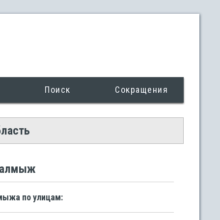
Поиск
Сокращения
бласть
 Малмыж
мыжа по улицам: