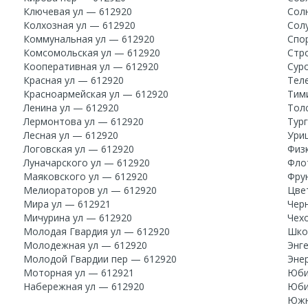
Ключевая ул — 612920
Сол
Колхозная ул — 612920
Сол
Коммунальная ул — 612920
Спо
Комсомольская ул — 612920
Стр
Кооперативная ул — 612920
Сур
Красная ул — 612920
Тел
Красноармейская ул — 612920
Тим
Ленина ул — 612920
Тол
Лермонтова ул — 612920
Тур
Лесная ул — 612920
Ури
Логовская ул — 612920
Физ
Луначарского ул — 612920
Фло
Маяковского ул — 612920
Фру
Мелиораторов ул — 612920
Цве
Мира ул — 612921
Чер
Мичурина ул — 612920
Чех
Молодая Гвардия ул — 612920
Шко
Молодежная ул — 612920
Энг
Молодой Гвардии пер — 612920
Эне
Моторная ул — 612921
Юби
Набережная ул — 612920
Юби
Южн