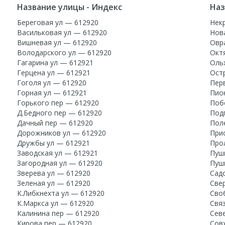
Название улицы - Индекс
Наз
Береговая ул — 612920
Нек
Васильковая ул — 612920
Нов
Вишневая ул — 612920
Овр
Володарского ул — 612920
Окт
Гагарина ул — 612921
Оль
Герцена ул — 612921
Ост
Гоголя ул — 612920
Пер
Горная ул — 612921
Пио
Горького пер — 612920
Поб
Д.Бедного пер — 612920
Под
Дачный пер — 612920
Пол
Дорожников ул — 612920
При
Дружбы ул — 612921
Про
Заводская ул — 612921
Пуш
Загородная ул — 612920
Пуш
Зверева ул — 612920
Сад
Зеленая ул — 612920
Све
К.Либкнехта ул — 612920
Сво
К.Маркса ул — 612920
Свя
Калинина пер — 612920
Сев
Кирова пер — 612920
Сов