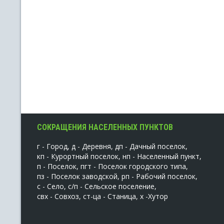
СОКРАЩЕНИЯ НАСЕЛЕННЫХ ПУНКТОВ
г - Город, д - Деревня, дп - Дачный поселок,
кп - Курортный поселок, нп - Населенный пункт,
п - Поселок, пгт - Поселок городского типа,
пз - Поселок заводской, рп - Рабочий поселок,
с - Село, с/п - Сельское поселение,
свх - Совхоз, ст-ца - Станица, х -Хутор