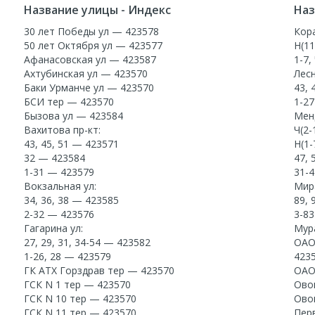
Название улицы - Индекс
Наз
30 лет Победы ул — 423578
Кор
50 лет Октября ул — 423577
Н(11
Афанасовская ул — 423587
1-7,
Ахтубинская ул — 423570
Лесн
Баки Урманче ул — 423570
43, 
БСИ тер — 423570
1-2
Бызова ул — 423584
Мен
Вахитова пр-кт:
Ч(2-
43, 45, 51 — 423571
Н(1-
32 — 423584
47, 
1-31 — 423579
31-
Вокзальная ул:
Мира
34, 36, 38 — 423585
89, 
2-32 — 423576
3-8
Гагарина ул:
Мур
27, 29, 31, 34-54 — 423582
ОАО
1-26, 28 — 423579
423
ГК АТХ Горздрав тер — 423570
ОАО
ГСК N 1 тер — 423570
Ово
ГСК N 10 тер — 423570
Ово
ГСК N 11 тер — 423570
Пер