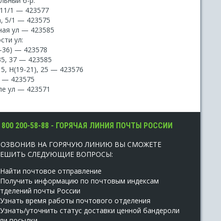
льный б-р:
-11/1 — 423577
а, 5/1 — 423575
ая ул — 423585
сти ул:
-36) — 423578
35, 37 — 423585
15, Н(19-21), 25 — 423576
0 — 423575
ле ул — 423571
 800 200-58-88 - ГОРЯЧАЯ ЛИНИЯ ПОЧТЫ РОССИИ
ПОЗВОНИВ НА ГОРЯЧУЮ ЛИНИЮ ВЫ СМОЖЕТЕ
РЕШИТЬ СЛЕДУЮЩИЕ ВОПРОСЫ:
 Найти почтовое отправление
 Получить информацию по почтовым индексам
тделений почты России
 Узнать время работы почтового отделения
 Узнать/уточнить статус доставки ценной бандероли
ли посылки