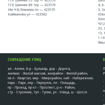
ГСК Шинник-55 тер — 423570
Шко
ГСК Шинник-89 тер — 423570
4, 6
Им Н.В.Лемаева пл — 423570
3, 3
Кайманова ул — 423582
Южн
Юно
Ч(12
33, 
13, 
1-1
Ямь
СОКРАЩЕНИЕ УЛИЦ
8
ал - Аллея, б-р - Бульвар, дор - Дорога,
жилмас - Жилой массив, жилрайон - Жилой район,
кв-л - Квартал, мкр - Микрорайон, наб - Набережная,
-
парк - Парк, пер - Переулок, пл - Площадь,
-
пр - Проезд, пр-кт - Проспект, р-н - Район,
о
стр - Строение, туп - Тупик, ул - Улица, ш - Шоссе
-
-
и