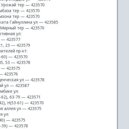
 Урожай тер — 423570
мбаза тер — 423570
мзона тер — 423570
ката Гайнуллина ул — 423585
 Мирный тер — 423570
тивная ул:
7 — 423577
21, 23 — 423579
ителей пр-кт:
-60) — 423570
45, 53 — 423578
3 — 423575
 — 423576
денческая ул — 423578
ай ул — 423587
мбике ул:
-62), 63-79 — 423571
42), Н(53-61) — 423570
ая аллея ул — 423575
я ул:
40) — 423575
1-39) — 423578