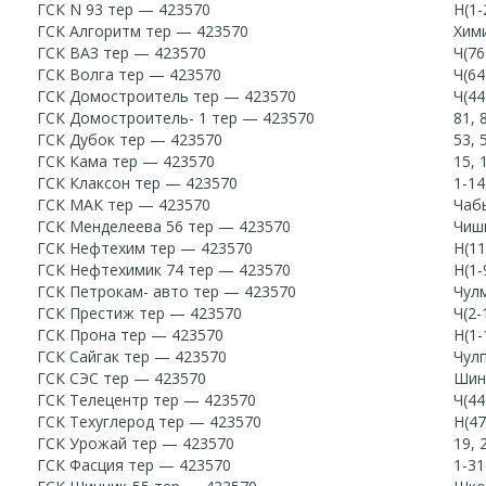
ГСК N 93 тер — 423570
Н(1
ГСК Алгоритм тер — 423570
Хими
ГСК ВАЗ тер — 423570
Ч(76
ГСК Волга тер — 423570
Ч(64
ГСК Домостроитель тер — 423570
Ч(44
ГСК Домостроитель- 1 тер — 423570
81, 
ГСК Дубок тер — 423570
53, 
ГСК Кама тер — 423570
15, 
ГСК Клаксон тер — 423570
1-14
ГСК МАК тер — 423570
Чаб
ГСК Менделеева 56 тер — 423570
Чиш
ГСК Нефтехим тер — 423570
Н(1
ГСК Нефтехимик 74 тер — 423570
Н(1-
ГСК Петрокам- авто тер — 423570
Чулм
ГСК Престиж тер — 423570
Ч(2-
ГСК Прона тер — 423570
Н(1
ГСК Сайгак тер — 423570
Чул
ГСК СЭС тер — 423570
Шин
ГСК Телецентр тер — 423570
Ч(44
ГСК Техуглерод тер — 423570
Н(4
ГСК Урожай тер — 423570
19, 
ГСК Фасция тер — 423570
1-3