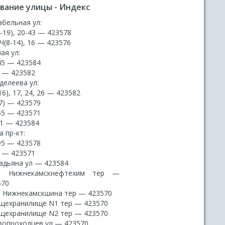
вание улицы - Индекс
абельная ул:
-19), 20-43 — 423578
 Ч(8-14), 16 — 423576
ая ул:
45 — 423584
7 — 423582
делеева ул:
16), 17, 24, 26 — 423582
7) — 423579
55 — 423571
41 — 423584
 пр-кт:
95 — 423578
3 — 423571
адьяна ул — 423584
 Нижнекамскнефтехим тер —
570
 Нижнекамскшина тер — 423570
щехранилище N1 тер — 423570
щехранилище N2 тер — 423570
вопроходцев ул — 423570