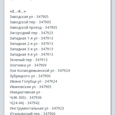
«З...-К...»
Заводская ул - 347905
Заводской пер - 347905
Заводской проезд - 347905
Загородний пер - 347923
Западная 1-я ул - 347913
Западная 2-я ул - 347913
Западная 3-я ул - 347913
Западная 4-я ул - 347913
Зеленый пер - 347913
Златника ул - 347909
Зои Космодемьянской ул - 347924
Зубрицкого ул - 347900
Ивана Голубца ул - 347924
Ивановская ул - 347905
Инициативная ул -
Ч(46-300) - 347936
Ч(24-44) - 347942
Инструментальная ул - 347923
Итальянский пер - 347900