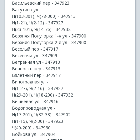
Васильевский пер - 347923
Ватутина ул -
Н(103-301), Ч(78-300) - 347913
Н(1-21), Ч(2-12) - 347927
Н(23-101), Ч(14-76) - 347932
Верхняя Полугорка 1-я ул - 347900
Верхняя Полугорка 2-я ул - 347900
Веселый пер - 347917
Весенняя ул - 347909
Ветренная ул - 347913
Вечность пер - 347913
Взлетный пер - 347917
Виноградная ул -
Н(1-27), Ч(2-16) - 347927
Н(29-201), Ч(18-200) - 347932
Вишневая ул - 347916
Водопроводная ул -
Н(17-201), Ч(32-38) - 347902
Н(1-15), Ч(2-30) - 347923
Ч(40-200) - 347930
Войкова ул - 347904