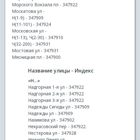
Морского Вокзала пл - 347922
Москатова ул -
Н(1-9) - 347909
Н(11-101) - 347924
Московская ул -
Н(1-13), Ч(2-30) - 347910
Ч(32-200) - 347931
Мостовая ул - 347931
Мясницкая пл - 347900
Название улицы - Индекс
«Н...»
Надгорная 1-я ул - 347922
Надгорная 2-я ул - 347922
Надгорная 3-я ул - 347922
Надежды Сигиды ул - 347909
Надежды ул - 347909
Нахимова ул - 347902
Некрасовский пер - 347922
Нестерова ул - 347928
Нижняя Линия ул -