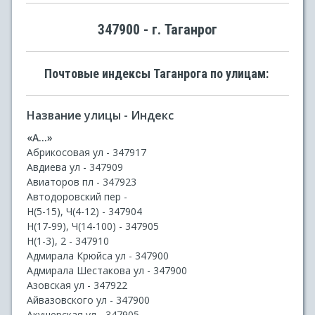
347900 - г. Таганрог
Почтовые индексы Таганрога по улицам:
Название улицы - Индекс
«А...»
Абрикосовая ул - 347917
Авдиева ул - 347909
Авиаторов пл - 347923
Автодоровский пер -
Н(5-15), Ч(4-12) - 347904
Н(17-99), Ч(14-100) - 347905
Н(1-3), 2 - 347910
Адмирала Крюйса ул - 347900
Адмирала Шестакова ул - 347900
Азовская ул - 347922
Айвазовского ул - 347900
Акушерская ул - 347905