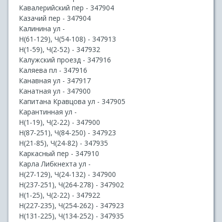
Кавалерийский пер - 347904
Казачий пер - 347904
Калинина ул -
Н(61-129), Ч(54-108) - 347913
Н(1-59), Ч(2-52) - 347932
Калужский проезд - 347916
Каляева пл - 347916
Канавная ул - 347917
Канатная ул - 347900
Капитана Кравцова ул - 347905
Карантинная ул -
Н(1-19), Ч(2-22) - 347900
Н(87-251), Ч(84-250) - 347923
Н(21-85), Ч(24-82) - 347935
Каркасный пер - 347910
Карла Либкнехта ул -
Н(27-129), Ч(24-132) - 347900
Н(237-251), Ч(264-278) - 347902
Н(1-25), Ч(2-22) - 347922
Н(227-235), Ч(254-262) - 347923
Н(131-225), Ч(134-252) - 347935