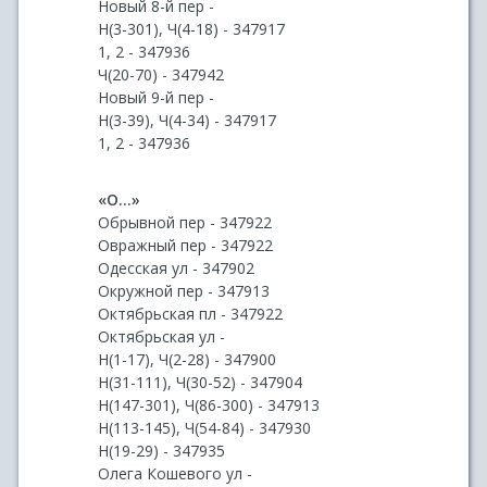
Новый 8-й пер -
Н(3-301), Ч(4-18) - 347917
1, 2 - 347936
Ч(20-70) - 347942
Новый 9-й пер -
Н(3-39), Ч(4-34) - 347917
1, 2 - 347936
«О...»
Обрывной пер - 347922
Овражный пер - 347922
Одесская ул - 347902
Окружной пер - 347913
Октябрьская пл - 347922
Октябрьская ул -
Н(1-17), Ч(2-28) - 347900
Н(31-111), Ч(30-52) - 347904
Н(147-301), Ч(86-300) - 347913
Н(113-145), Ч(54-84) - 347930
Н(19-29) - 347935
Олега Кошевого ул -