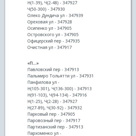
Н(1-39), Ч(2-48) - 347927
Ч(50-300) - 347930
Олеко Дундича ул - 347939
Ореховая ул - 347928
Осипенко ул - 347905
Островского ул - 347905
Офицерский пер - 347935
Очистная ул - 347917
«П...»
Павловский пер - 347913
Пальмиро Тольятти ул - 347931
Панфилова ул -
Н(105-301), Ч(136-300) - 347913
Н(91-103), Ч(94-134) - 347916
Н(1-25), Ч(2-28) - 347927
Н(27-89), Ч(30-92) - 347932
Парковый пер - 347905
Паровозный пер - 347917
Партизанский пер - 347913
Пархоменко ул -