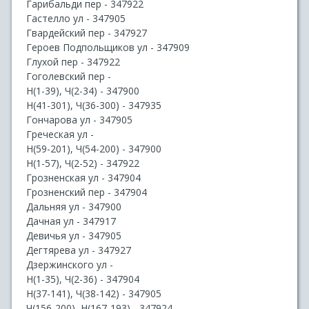
Гарибальди пер - 347922
Гастелло ул - 347905
Гвардейский пер - 347927
Героев Подпольщиков ул - 347909
Глухой пер - 347922
Гоголевский пер -
Н(1-39), Ч(2-34) - 347900
Н(41-301), Ч(36-300) - 347935
Гончарова ул - 347905
Греческая ул -
Н(59-201), Ч(54-200) - 347900
Н(1-57), Ч(2-52) - 347922
Грозненская ул - 347904
Грозненский пер - 347904
Дальняя ул - 347900
Дачная ул - 347917
Девичья ул - 347905
Дегтярева ул - 347927
Дзержинского ул -
Н(1-35), Ч(2-36) - 347904
Н(37-141), Ч(38-142) - 347905
Ч(156-200), Н(167-193) - 347924