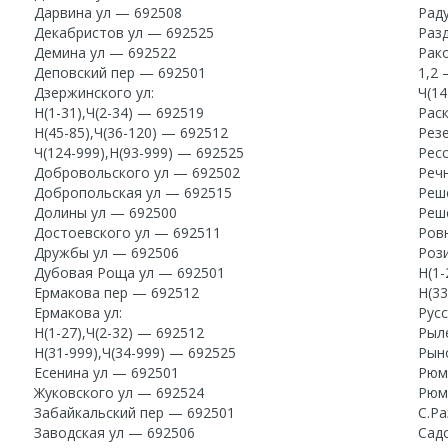
Дарвина ул — 692508
Рад
Декабристов ул — 692525
Раз
Демина ул — 692522
Рако
Деповский пер — 692501
1,2
Дзержинского ул:
Ч(14
Н(1-31),Ч(2-34) — 692519
Рас
Н(45-85),Ч(36-120) — 692512
Рез
Ч(124-999),Н(93-999) — 692525
Рес
Добровольского ул — 692502
Реч
Добропольская ул — 692515
Реш
Долины ул — 692500
Реш
Достоевского ул — 692511
Ров
Дружбы ул — 692506
Рози
Дубовая Роща ул — 692501
Н(1-
Ермакова пер — 692512
Н(3
Ермакова ул:
Рус
Н(1-27),Ч(2-32) — 692512
Рыл
Н(31-999),Ч(34-999) — 692525
Рын
Есенина ул — 692501
Рюм
Жуковского ул — 692524
Рюм
Забайкальский пер — 692501
С.Р
Заводская ул — 692506
Садо