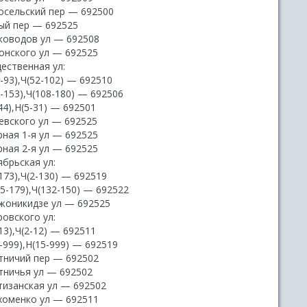
осельский пер — 692500
ый пер — 692525
ководов ул — 692508
онского ул — 692525
ественная ул:
-93),Ч(52-102) — 692510
-153),Ч(108-180) — 692506
44),Н(5-31) — 692501
евского ул — 692525
рная 1-я ул — 692525
рная 2-я ул — 692525
брьская ул:
173),Ч(2-130) — 692519
5-179),Ч(132-150) — 692522
жоникидзе ул — 692525
овского ул:
13),Ч(2-12) — 692511
-999),Н(15-999) — 692519
тничий пер — 692502
тничья ул — 692502
тизанская ул — 692502
хоменко ул — 692511