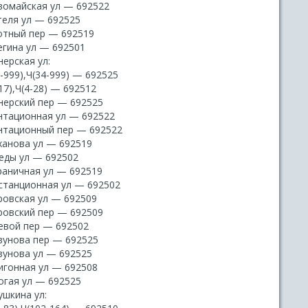
вомайская ул — 692522
теля ул — 692525
отный пер — 692519
егина ул — 692501
ерская ул:
-999),Ч(34-999) — 692525
17),Ч(4-28) — 692512
нерский пер — 692525
нтационная ул — 692522
нтационный пер — 692522
ханова ул — 692519
еды ул — 692502
раничная ул — 692519
станционная ул — 692502
ровская ул — 692509
ровский пер — 692509
евой пер — 692502
зунова пер — 692525
зунова ул — 692525
игонная ул — 692508
огая ул — 692525
ушкина ул: