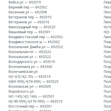
Вейса ул — 692519
Пер
Верхний пер — 692502
Пес
Весенняя ул — 692508
Пех
Ветеранов пер — 692510
Пин
Ветеранов ул — 692510
Пион
Виноградный пер — 692525
Н(19
Вишневый пер — 692501
Н(3-
Владивостокский пер — 692502
Пио
Владивостокское ш — 692502
Пла
Вокзальная Дамба ул — 692522
Пла
Вокзальная пл — 692522
Пле
Вокзальная ул — 692522
Поб
Володарского ул — 692519
Пог
Воложенина ул — 692500
Под
Волочаевская ул:
Пок
Н(1-67),Ч(2-70) — 692519
Пок
Н(69-999),Ч(74-999) — 692525
Пол
Волховская ул — 692509
Пол
Воровского ул:
Пол
Н(1-143),Ч(2-166) — 692501
Пол
Н(149-999),Ч(170-999) — 692510
Пол
Восточный пер — 692501
Пол