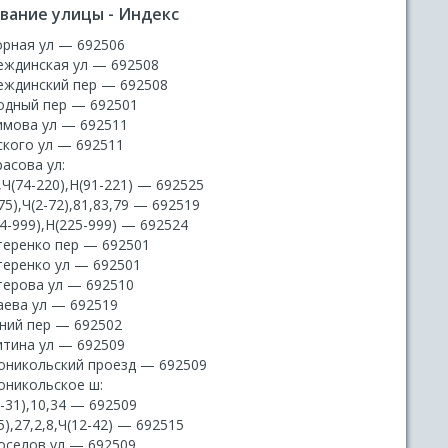
вание улицы - Индекс
орная ул — 692506
еждинская ул — 692508
еждинский пер — 692508
одный пер — 692501
имова ул — 692511
ского ул — 692511
асова ул:
,Ч(74-220),Н(91-221) — 692525
75),Ч(2-72),81,83,79 — 692519
4-999),Н(225-999) — 692524
теренко пер — 692501
теренко ул — 692501
терова ул — 692510
аева ул — 692519
ний пер — 692502
итина ул — 692509
оникольский проезд — 692509
оникольское ш:
-31),10,34 — 692509
5),27,2,8,Ч(12-42) — 692515
оселов ул — 692509