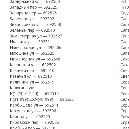
Заовражная ул — 692500
Н(1-
Западный пер — 692525
Н(10
Запарина пер — 692525
Сад
Заречная ул — 692502
Сап
Зверосовхоз ул — 692508
Сап
Зеленый пер — 692510
Сап
Землемерная ул — 692527
Сап
Ивасика ул — 692511
Сап
Известковая ул — 692506
Сап
Илюшина ул — 692525
Сап
Инженерная ул — 692506
Сах
Казанская ул — 692502
Сах
Казачий пер — 692510
Све
Казачья ул — 692510
Све
Калинина ул — 692519
Сев
Калугина ул:
Сев
Н(1-23),Ч(2-24) — 692519
Сев
Н(31-999),26,Ч(40-999) — 692525
Сел
Карбышева ул — 692511
Сер
Каховская ул — 692506
Сер
Кирова ул — 692525
Сиб
Кировский пер — 692525
Сир
Клубный пер — 692510
Сла