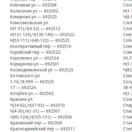
Ключевая ул — 692508
Слоб
Колхозная ул — 692502
Н(1-
Комарова ул — 692525
Ч(8-
Комсомольская ул:
Сло
Н(1-51),Ч(4-32) — 692512
Сло
Н(121-129),Ч(130-136) — 692522
Сне
Н(53-111),Ч(40-122) — 692525
Соб
Кооперативный пер — 692510
Сов
Корейский пер — 692522
Сове
Короленко ул — 692524
59,7
Коршунова ул — 692501
Н(1-
Космодемьянской ул — 692525
Ч(82
Котовского ул:
Сов
1-16,18-999 — 692525
Солд
17 — 692524
38-
Кочубея ул — 692502
Н(1-
Красина ул:
Сол
Ч(34-82),Н(37-93) — 692510
Спа
Ч(4-30),Н(1-31) — 692501
Спа
Ч(90-124),Н(105-131) — 692506
Ста
Красинский пер — 692506
Ста
Красноармейский пер — 692511
Сте