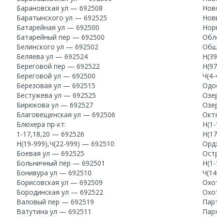
Барановская ул — 692508
Нов
Баратынского ул — 692525
Нов
Батарейная ул — 692500
Нор
Батарейный пер — 692500
Обл
Белинского ул — 692502
Общ
Беляева ул — 692524
Н(39
Береговой пер — 692522
Н(97
Береговой ул — 692500
Ч(4-
Березовая ул — 692515
Одо
Бестужева ул — 692525
Озе
Бирюкова ул — 692527
Озе
Благовещенская ул — 692506
Октя
Блюхера пр-кт:
Н(1-
1-17,18,20 — 692526
Н(17
Н(19-999),Ч(22-999) — 692510
Орд
Боевая ул — 692525
Остр
Больничный пер — 692501
Н(1-
Бонивура ул — 692510
Ч(14
Борисовская ул — 692509
Охо
Бородинская ул — 692522
Охо
Валовый пер — 692519
Пар
Ватутина ул — 692511
Пар