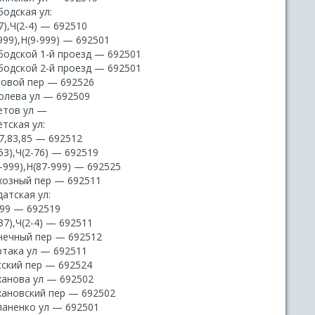
одская ул:
7),Ч(2-4) — 692510
999),Н(9-999) — 692501
бодской 1-й проезд — 692501
бодской 2-й проезд — 692501
говой пер — 692526
олева ул — 692509
етов ул —
тская ул:
7,83,85 — 692512
53),Ч(2-76) — 692519
-999),Н(87-999) — 692525
хозный пер — 692511
атская ул:
999 — 692519
37),Ч(2-4) — 692511
нечный пер — 692512
ртака ул — 692511
сский пер — 692524
ханова ул — 692502
хановский пер — 692502
паненко ул — 692501