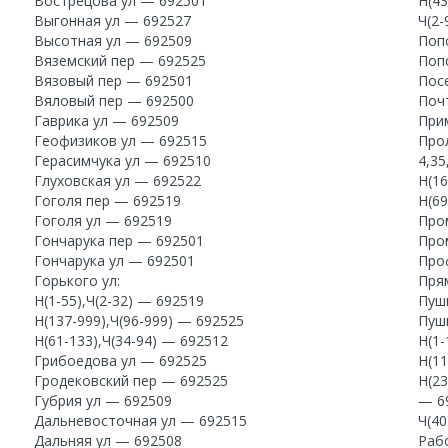
Вострецова ул — 692501
Н(43
Выгонная ул — 692527
Ч(2-
Высотная ул — 692509
Поп
Вяземский пер — 692525
Поп
Вязовый пер — 692501
Пос
Вяловый пер — 692500
Поч
Гаврика ул — 692509
При
Геофизиков ул — 692515
Про
Герасимчука ул — 692510
4,35
Глуховская ул — 692522
Н(16
Гоголя пер — 692519
Н(69
Гоголя ул — 692519
Про
Гончарука пер — 692501
Про
Гончарука ул — 692501
Про
Горького ул:
Пря
Н(1-55),Ч(2-32) — 692519
Пуш
Н(137-999),Ч(96-999) — 692525
Пушк
Н(61-133),Ч(34-94) — 692512
Н(1-
Грибоедова ул — 692525
Н(11
Гродековский пер — 692525
Н(23
Губрия ул — 692509
— 6
Дальневосточная ул — 692515
Ч(40
Дальняя ул — 692508
Раб