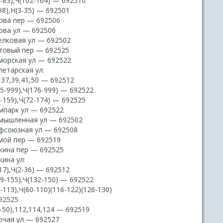
-83),Ч(102-164) — 692510
98),Н(3-35) — 692501
ова пер — 692506
ова ул — 692506
елковая ул — 692502
товый пер — 692525
морская ул — 692522
летарская ул:
,37,39,41,50 — 692512
5-999),Ч(176-999) — 692522
-159),Ч(72-174) — 692525
мпарк ул — 692522
мышленная ул — 692502
фсоюзная ул — 692508
мой пер — 692519
кина пер — 692525
ина ул:
17),Ч(2-36) — 692512
9-155),Ч(132-150) — 692522
-113),Ч(60-110)(116-122)(126-130)
92525
-50),112,114,124 — 692519
очая ул — 692527