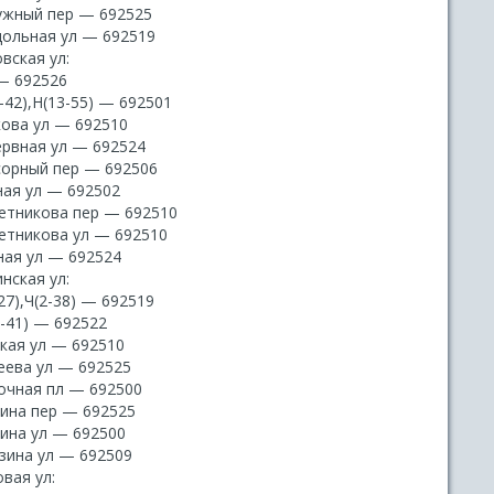
ужный пер — 692525
дольная ул — 692519
вская ул:
 — 692526
-42),Н(13-55) — 692501
кова ул — 692510
ервная ул — 692524
сорный пер — 692506
ная ул — 692502
етникова пер — 692510
етникова ул — 692510
ная ул — 692524
нская ул:
27),Ч(2-38) — 692519
3-41) — 692522
ская ул — 692510
еева ул — 692525
очная пл — 692500
ина пер — 692525
ина ул — 692500
азина ул — 692509
вая ул: