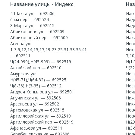
Название улицы - Индекс
Наз
4 Шахта ул — 692506
Наг
6 км пер — 692524
Над
8 Марта ул — 692515
Над
Абрикосовая ул — 692509
Нар
Абрикосовый пер — 692509
Нах
Агеева ул:
Нев
1-3,9,12,14,15,17,19-23,25,31,33,35,41
Некр
— 692511
7,10
Ч(24-999),Н(45-999) — 692519
Н(1-
Алтайский пер — 692510
Ч(22
Амурская ул:
Нес
Н(45-71),Ч(64-82) — 692525
Нес
Ч(8-36),Н(3-35) — 692512
Нес
Андрея Копылова ул — 692501
Неч
Анучинская ул — 692506
Ниж
Арсеньева ул — 692502
Ник
Артемовская ул — 692515
Нов
Артиллерийская ул — 692519
Нов
Артиллерийский пер — 692519
Н(29
Афанасьева ул — 692511
Н(3-
Барабашевская ул — 692506
Нов