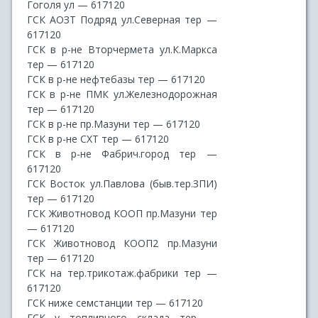
Гоголя ул — 617120
ГСК АОЗТ Подряд ул.Северная тер —
617120
ГСК в р-не Вторчермета ул.К.Маркса
тер — 617120
ГСК в р-не нефтебазы тер — 617120
ГСК в р-не ПМК ул.Железнодорожная
тер — 617120
ГСК в р-не пр.Мазуни тер — 617120
ГСК в р-не СХТ тер — 617120
ГСК в р-не Фабрич.город тер —
617120
ГСК Восток ул.Павлова (быв.тер.ЗПИ)
тер — 617120
ГСК Животновод КООП пр.Мазуни тер
— 617120
ГСК Животновод КООП2 пр.Мазуни
тер — 617120
ГСК на тер.трикотаж.фабрики тер —
617120
ГСК ниже семстанции тер — 617120
ГСК у топливного склада тер —