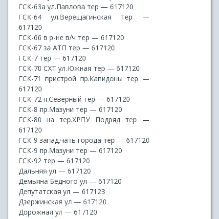
ГСК-63а ул.Павлова тер — 617120
ГСК-64 ул.Верещагинская тер —
617120
ГСК-66 в р-не в/ч тер — 617120
ГСК-67 за АТП тер — 617120
ГСК-7 тер — 617120
ГСК-70 СХТ ул.Южная тер — 617120
ГСК-71 пристрой пр.Капидоны тер —
617120
ГСК-72 п.Северный тер — 617120
ГСК-8 пр.Мазуни тер — 617120
ГСК-80 на тер.ХРПУ Подряд тер —
617120
ГСК-9 запад.чать города тер — 617120
ГСК-9 пр.Мазуни тер — 617120
ГСК-92 тер — 617120
Дальняя ул — 617120
Демьяна Бедного ул — 617120
Депутатская ул — 617123
Дзержинская ул — 617120
Дорожная ул — 617120