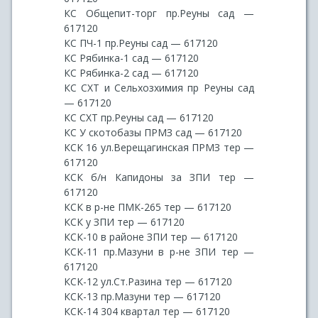
КС Общепит-торг пр.Реуны сад —
617120
КС ПЧ-1 пр.Реуны сад — 617120
КС Рябинка-1 сад — 617120
КС Рябинка-2 сад — 617120
КС СХТ и Сельхозхимия пр Реуны сад
— 617120
КС СХТ пр.Реуны сад — 617120
КС У скотобазы ПРМЗ сад — 617120
КСК 16 ул.Верещагинская ПРМЗ тер —
617120
КСК б/н Капидоны за ЗПИ тер —
617120
КСК в р-не ПМК-265 тер — 617120
КСК у ЗПИ тер — 617120
КСК-10 в районе ЗПИ тер — 617120
КСК-11 пр.Мазуни в р-не ЗПИ тер —
617120
КСК-12 ул.Ст.Разина тер — 617120
КСК-13 пр.Мазуни тер — 617120
КСК-14 304 квартал тер — 617120