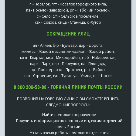
п - Поселок, пгт - Поселок городского типа,
пз - Поселок заводской, рп - Рабочий поселок,
с - Село, с/п - Сельское поселение,
свх - Совхоз, ст-ца - Станица, х -Хутор
СОКРАЩЕНИЕ УЛИЦ
ал - Аллея, б-р - Бульвар, дор - Дорога,
жилмас - Жилой массив, жилрайон - Жилой район,
кв-л - Квартал, мкр - Микрорайон, наб - Набережная,
парк - Парк, пер - Переулок, пл - Площадь,
пр - Проезд, пр-кт - Проспект, р-н - Район,
стр - Строение, туп - Тупик, ул - Улица, ш - Шоссе
8 800 200-58-88 - ГОРЯЧАЯ ЛИНИЯ ПОЧТЫ РОССИИ
ПОЗВОНИВ НА ГОРЯЧУЮ ЛИНИЮ ВЫ СМОЖЕТЕ РЕШИТЬ
СЛЕДУЮЩИЕ ВОПРОСЫ:
- Найти почтовое отправление
- Получить информацию по почтовым индексам отделений
почты России
- Узнать время работы почтового отделения