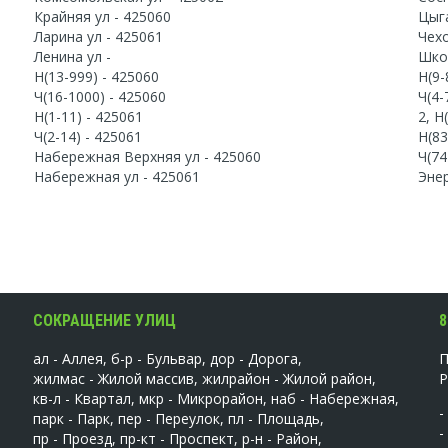
Крайняя ул - 425060
Цыг
Ларина ул - 425061
Чехо
Ленина ул -
Шко
Н(13-999) - 425060
Н(9-
Ч(16-1000) - 425060
Ч(4-
Н(1-11) - 425061
2, Н
Ч(2-14) - 425061
Н(83
Набережная Верхняя ул - 425060
Ч(74
Набережная ул - 425061
Энер
СОКРАЩЕНИЕ УЛИЦ
8
ал - Аллея, б-р - Бульвар, дор - Дорога,
жилмас - Жилой массив, жилрайон - Жилой район,
кв-л - Квартал, мкр - Микрорайон, наб - Набережная,
-
парк - Парк, пер - Переулок, пл - Площадь,
-
пр - Проезд, пр-кт - Проспект, р-н - Район,