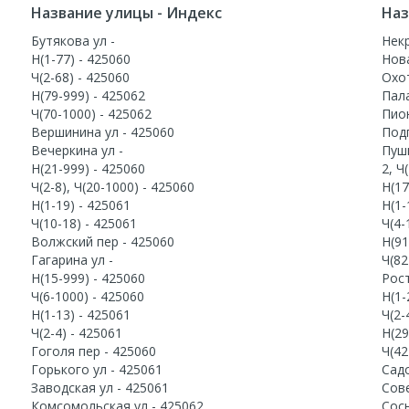
Название улицы - Индекс
Наз
Бутякова ул -
Некр
Н(1-77) - 425060
Нова
Ч(2-68) - 425060
Охот
Н(79-999) - 425062
Пала
Ч(70-1000) - 425062
Пион
Вершинина ул - 425060
Подг
Вечеркина ул -
Пуш
Н(21-999) - 425060
2, Ч
Ч(2-8), Ч(20-1000) - 425060
Н(17
Н(1-19) - 425061
Н(1-
Ч(10-18) - 425061
Ч(4-
Волжский пер - 425060
Н(91
Гагарина ул -
Ч(82
Н(15-999) - 425060
Рос
Ч(6-1000) - 425060
Н(1-
Н(1-13) - 425061
Ч(2-
Ч(2-4) - 425061
Н(29
Гоголя пер - 425060
Ч(42
Горького ул - 425061
Садо
Заводская ул - 425061
Сове
Комсомольская ул - 425062
Сосн