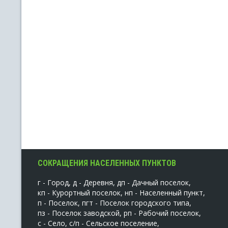
СОКРАЩЕНИЯ НАСЕЛЕННЫХ ПУНКТОВ
г - Город, д - Деревня, дп - Дачный поселок,
кп - Курортный поселок, нп - Населенный пункт,
п - Поселок, пгт - Поселок городского типа,
пз - Поселок заводской, рп - Рабочий поселок,
с - Село, с/п - Сельское поселение,