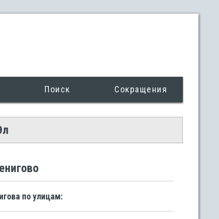
Поиск
Сокращения
Эл
венигово
игова по улицам: