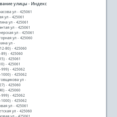
вание улицы - Индекс
асова ул - 425061
я ул - 425061
ина ул - 425061
нтая ул - 425061
ерская ул - 425061
орная ул - 425060
кина ул -
(12-80) - 425060
-89) - 425060
15) - 425061
10) - 425061
-999) - 425062
-1000) - 425062
товщикова ул -
27) - 425060
40) - 425060
-999) - 425062
-1000) - 425062
вая ул - 425061
тская ул - 425060
овая ул - 425061