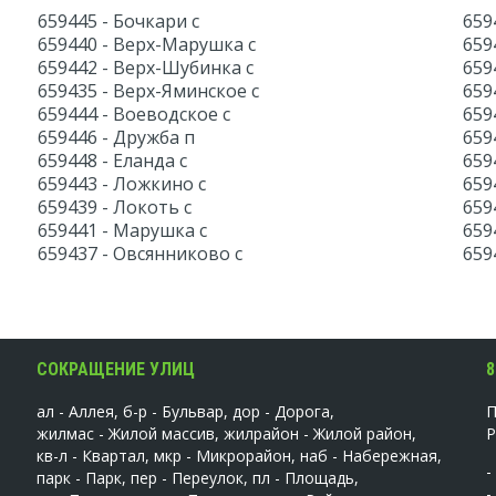
659445 - Бочкари с
659
659440 - Верх-Марушка с
659
659442 - Верх-Шубинка с
659
659435 - Верх-Яминское с
659
659444 - Воеводское с
659
659446 - Дружба п
659
659448 - Еланда с
659
659443 - Ложкино с
659
659439 - Локоть с
659
659441 - Марушка с
659
659437 - Овсянниково с
659
СОКРАЩЕНИЕ УЛИЦ
8
ал - Аллея, б-р - Бульвар, дор - Дорога,
жилмас - Жилой массив, жилрайон - Жилой район,
кв-л - Квартал, мкр - Микрорайон, наб - Набережная,
-
парк - Парк, пер - Переулок, пл - Площадь,
-