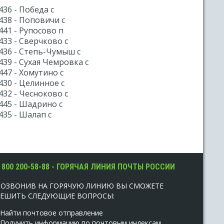
436 - Победа с
438 - Поповичи с
441 - Рупосово п
433 - Сверчково с
436 - Степь-Чумыш с
439 - Сухая Чемровка с
447 - Хомутино с
430 - Целинное с
432 - Чесноково с
445 - Шадрино с
435 - Шалап с
 800 200-58-88 - ГОРЯЧАЯ ЛИНИЯ ПОЧТЫ РОССИИ
ПОЗВОНИВ НА ГОРЯЧУЮ ЛИНИЮ ВЫ СМОЖЕТЕ
РЕШИТЬ СЛЕДУЮЩИЕ ВОПРОСЫ:
 Найти почтовое отправление
 Получить информацию по почтовым индексам