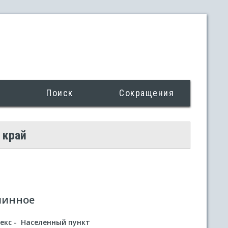
Поиск
Сокращения
 край
линное
екс - Населенный пункт