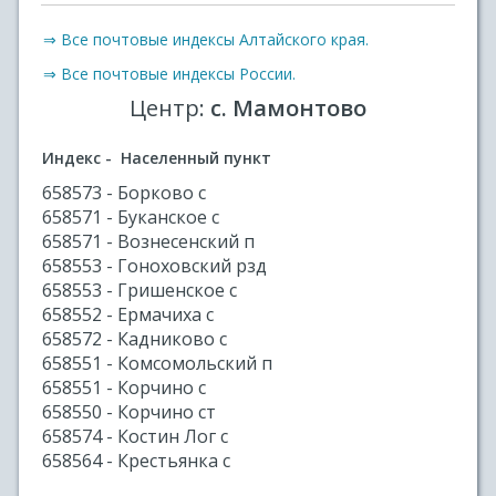
⇒ Все почтовые индексы Алтайского края.
⇒ Все почтовые индексы России.
Центр:
с. Мамонтово
Индекс - Населенный пункт
658573 - Борково с
658571 - Буканское с
658571 - Вознесенский п
658553 - Гоноховский рзд
658553 - Гришенское с
658552 - Ермачиха с
658572 - Кадниково с
658551 - Комсомольский п
658551 - Корчино с
658550 - Корчино ст
658574 - Костин Лог с
658564 - Крестьянка с