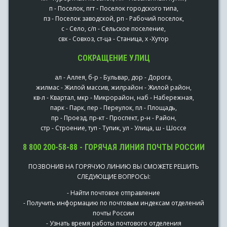
п - Поселок, пгт - Поселок городского типа,
пз - Поселок заводской, рп - Рабочий поселок,
с - Село, с/п - Сельское поселение,
свх - Совхоз, ст-ца - Станица, х -Хутор
СОКРАЩЕНИЕ УЛИЦ
ал - Аллея, б-р - Бульвар, дор - Дорога,
жилмас - Жилой массив, жилрайон - Жилой район,
кв-л - Квартал, мкр - Микрорайон, наб - Набережная,
парк - Парк, пер - Переулок, пл - Площадь,
пр - Проезд, пр-кт - Проспект, р-н - Район,
стр - Строение, туп - Тупик, ул - Улица, ш - Шоссе
8 800 200-58-88 - ГОРЯЧАЯ ЛИНИЯ ПОЧТЫ РОССИИ
ПОЗВОНИВ НА ГОРЯЧУЮ ЛИНИЮ ВЫ СМОЖЕТЕ РЕШИТЬ
СЛЕДУЮЩИЕ ВОПРОСЫ:
- Найти почтовое отправление
- Получить информацию по почтовым индексам отделений
почты России
- Узнать время работы почтового отделения