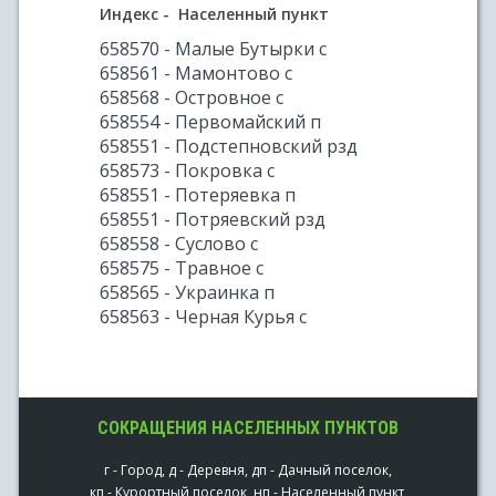
Индекс - Населенный пункт
658570 - Малые Бутырки с
658561 - Мамонтово с
658568 - Островное с
658554 - Первомайский п
658551 - Подстепновский рзд
658573 - Покровка с
658551 - Потеряевка п
658551 - Потряевский рзд
658558 - Суслово с
658575 - Травное с
658565 - Украинка п
658563 - Черная Курья с
СОКРАЩЕНИЯ НАСЕЛЕННЫХ ПУНКТОВ
г - Город, д - Деревня, дп - Дачный поселок,
кп - Курортный поселок, нп - Населенный пункт,