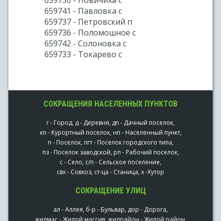
659730 - Новичиха с
659741 - Павловка с
659737 - Петровский п
659736 - Поломошное с
659742 - Солоновка с
659733 - Токарево с
СОКРАЩЕНИЯ НАСЕЛЕННЫХ ПУНКТОВ
г - Город, д - Деревня, дп - Дачный поселок,
кп - Курортный поселок, нп - Населенный пункт,
п - Поселок, пгт - Поселок городского типа,
пз - Поселок заводской, рп - Рабочий поселок,
с - Село, с/п - Сельское поселение,
свх - Совхоз, ст-ца - Станица, х -Хутор
СОКРАЩЕНИЕ УЛИЦ
ал - Аллея, б-р - Бульвар, дор - Дорога,
жилмас - Жилой массив, жилрайон - Жилой район,