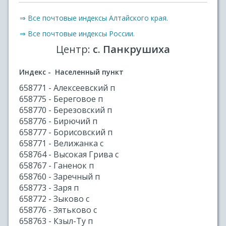
⇒ Все почтовые индексы Алтайского края.
⇒ Все почтовые индексы России.
Центр:
с. Панкрушиха
Индекс - Населенный пункт
658771 - Алексеевский п
658775 - Береговое п
658770 - Березовский п
658776 - Бирючий п
658777 - Борисовский п
658771 - Велижанка с
658764 - Высокая Грива с
658767 - Ганенок п
658760 - Заречный п
658773 - Заря п
658772 - Зыково с
658776 - Зятьково с
658763 - Кзыл-Ту п