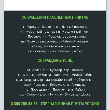
СОКРАЩЕНИЯ НАСЕЛЕННЫХ ПУНКТОВ
г - Город, д - Деревня, дп - Дачный поселок,
кп - Курортный поселок, нп - Населенный пункт,
п - Поселок, пгт - Поселок городского типа,
пз - Поселок заводской, рп - Рабочий поселок,
с - Село, с/п - Сельское поселение,
свх - Совхоз, ст-ца - Станица, х -Хутор
СОКРАЩЕНИЕ УЛИЦ
ал - Аллея, б-р - Бульвар, дор - Дорога,
жилмас - Жилой массив, жилрайон - Жилой район,
кв-л - Квартал, мкр - Микрорайон, наб - Набережная,
парк - Парк, пер - Переулок, пл - Площадь,
пр - Проезд, пр-кт - Проспект, р-н - Район,
стр - Строение, туп - Тупик, ул - Улица, ш - Шоссе
8 800 200-58-88 - ГОРЯЧАЯ ЛИНИЯ ПОЧТЫ РОССИИ