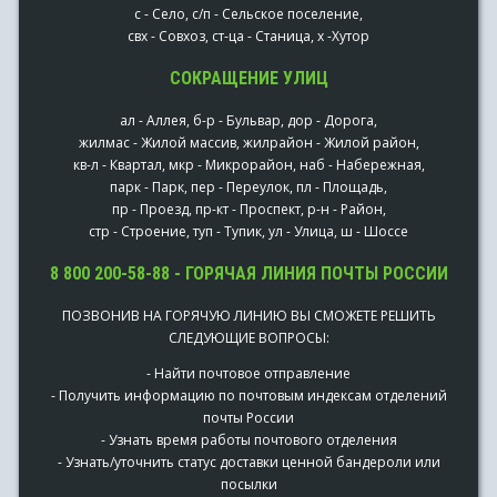
с - Село, с/п - Сельское поселение,
свх - Совхоз, ст-ца - Станица, х -Хутор
СОКРАЩЕНИЕ УЛИЦ
ал - Аллея, б-р - Бульвар, дор - Дорога,
жилмас - Жилой массив, жилрайон - Жилой район,
кв-л - Квартал, мкр - Микрорайон, наб - Набережная,
парк - Парк, пер - Переулок, пл - Площадь,
пр - Проезд, пр-кт - Проспект, р-н - Район,
стр - Строение, туп - Тупик, ул - Улица, ш - Шоссе
8 800 200-58-88 - ГОРЯЧАЯ ЛИНИЯ ПОЧТЫ РОССИИ
ПОЗВОНИВ НА ГОРЯЧУЮ ЛИНИЮ ВЫ СМОЖЕТЕ РЕШИТЬ
СЛЕДУЮЩИЕ ВОПРОСЫ:
- Найти почтовое отправление
- Получить информацию по почтовым индексам отделений
почты России
- Узнать время работы почтового отделения
- Узнать/уточнить статус доставки ценной бандероли или
посылки