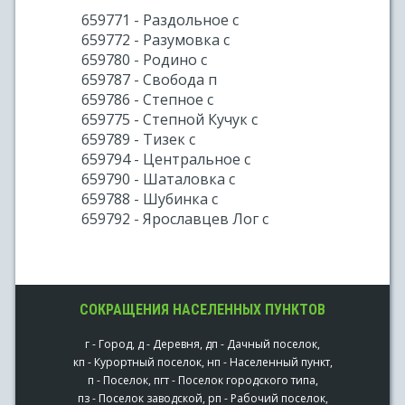
659771 - Раздольное с
659772 - Разумовка с
659780 - Родино с
659787 - Свобода п
659786 - Степное с
659775 - Степной Кучук с
659789 - Тизек с
659794 - Центральное с
659790 - Шаталовка с
659788 - Шубинка с
659792 - Ярославцев Лог с
СОКРАЩЕНИЯ НАСЕЛЕННЫХ ПУНКТОВ
г - Город, д - Деревня, дп - Дачный поселок,
кп - Курортный поселок, нп - Населенный пункт,
п - Поселок, пгт - Поселок городского типа,
пз - Поселок заводской, рп - Рабочий поселок,