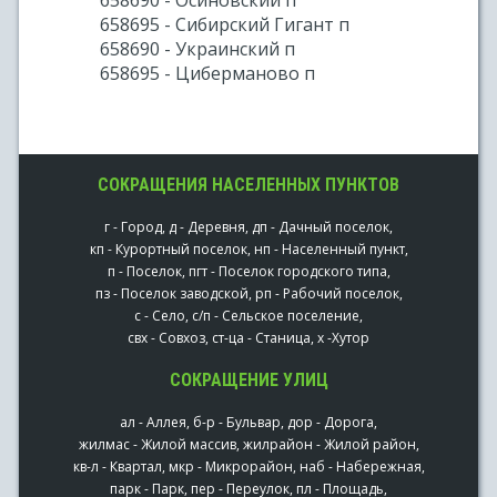
658690 - Осиновский п
658695 - Сибирский Гигант п
658690 - Украинский п
658695 - Циберманово п
СОКРАЩЕНИЯ НАСЕЛЕННЫХ ПУНКТОВ
г - Город, д - Деревня, дп - Дачный поселок,
кп - Курортный поселок, нп - Населенный пункт,
п - Поселок, пгт - Поселок городского типа,
пз - Поселок заводской, рп - Рабочий поселок,
с - Село, с/п - Сельское поселение,
свх - Совхоз, ст-ца - Станица, х -Хутор
СОКРАЩЕНИЕ УЛИЦ
ал - Аллея, б-р - Бульвар, дор - Дорога,
жилмас - Жилой массив, жилрайон - Жилой район,
кв-л - Квартал, мкр - Микрорайон, наб - Набережная,
парк - Парк, пер - Переулок, пл - Площадь,