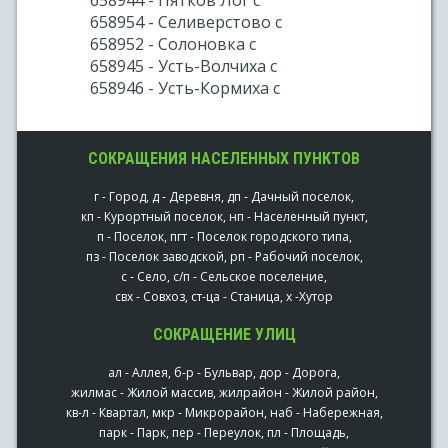
658944 - Пятков Лог с
658954 - Селиверстово с
658952 - Солоновка с
658945 - Усть-Волчиха с
658946 - Усть-Кормиха с
СОКРАЩЕНИЯ НАСЕЛЕННЫХ ПУНКТОВ
г - Город, д - Деревня, дп - Дачный поселок,
кп - Курортный поселок, нп - Населенный пункт,
п - Поселок, пгт - Поселок городского типа,
пз - Поселок заводской, рп - Рабочий поселок,
с - Село, с/п - Сельское поселение,
свх - Совхоз, ст-ца - Станица, х -Хутор
СОКРАЩЕНИЕ УЛИЦ
ал - Аллея, б-р - Бульвар, дор - Дорога,
жилмас - Жилой массив, жилрайон - Жилой район,
кв-л - Квартал, мкр - Микрорайон, наб - Набережная,
парк - Парк, пер - Переулок, пл - Площадь,