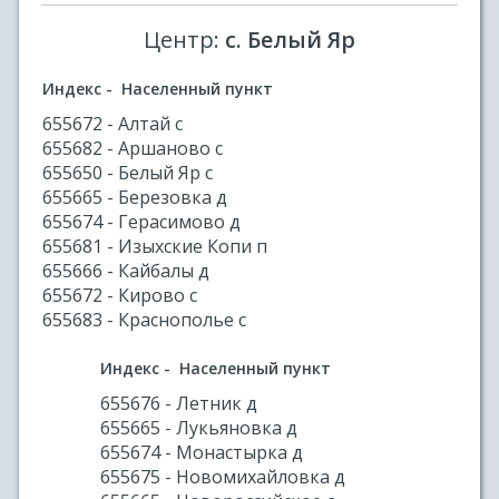
Центр:
с. Белый Яр
Индекс - Населенный пункт
655672 - Алтай с
655682 - Аршаново с
655650 - Белый Яр с
655665 - Березовка д
655674 - Герасимово д
655681 - Изыхские Копи п
655666 - Кайбалы д
655672 - Кирово с
655683 - Краснополье с
Индекс - Населенный пункт
655676 - Летник д
655665 - Лукьяновка д
655674 - Монастырка д
655675 - Новомихайловка д