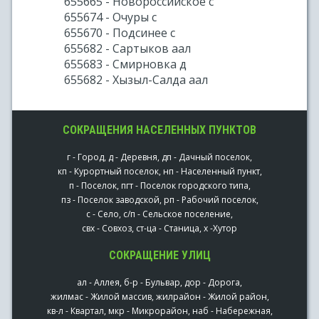
655665 - Новороссийское с
655674 - Очуры с
655670 - Подсинее с
655682 - Сартыков аал
655683 - Смирновка д
655682 - Хызыл-Салда аал
СОКРАЩЕНИЯ НАСЕЛЕННЫХ ПУНКТОВ
г - Город, д - Деревня, дп - Дачный поселок,
кп - Курортный поселок, нп - Населенный пункт,
п - Поселок, пгт - Поселок городского типа,
пз - Поселок заводской, рп - Рабочий поселок,
с - Село, с/п - Сельское поселение,
свх - Совхоз, ст-ца - Станица, х -Хутор
СОКРАЩЕНИЕ УЛИЦ
ал - Аллея, б-р - Бульвар, дор - Дорога,
жилмас - Жилой массив, жилрайон - Жилой район,
кв-л - Квартал, мкр - Микрорайон, наб - Набережная,