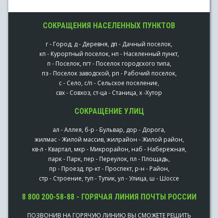
СОКРАЩЕНИЯ НАСЕЛЕННЫХ ПУНКТОВ
г - Город, д - Деревня, дп - Дачный поселок,
кп - Курортный поселок, нп - Населенный пункт,
п - Поселок, пгт - Поселок городского типа,
пз - Поселок заводской, рп - Рабочий поселок,
с - Село, с/п - Сельское поселение,
свх - Совхоз, ст-ца - Станица, х -Хутор
СОКРАЩЕНИЕ УЛИЦ
ал - Аллея, б-р - Бульвар, дор - Дорога,
жилмас - Жилой массив, жилрайон - Жилой район,
кв-л - Квартал, мкр - Микрорайон, наб - Набережная,
парк - Парк, пер - Переулок, пл - Площадь,
пр - Проезд, пр-кт - Проспект, р-н - Район,
стр - Строение, туп - Тупик, ул - Улица, ш - Шоссе
8 800 200-58-88 - ГОРЯЧАЯ ЛИНИЯ ПОЧТЫ РОССИИ
ПОЗВОНИВ НА ГОРЯЧУЮ ЛИНИЮ ВЫ СМОЖЕТЕ РЕШИТЬ