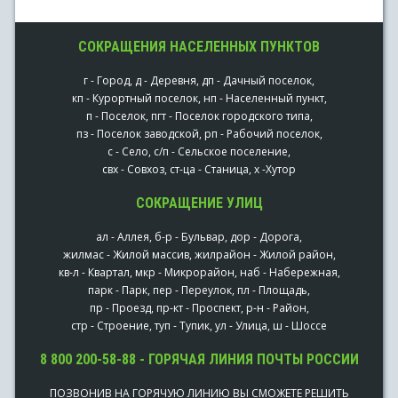
СОКРАЩЕНИЯ НАСЕЛЕННЫХ ПУНКТОВ
г - Город, д - Деревня, дп - Дачный поселок,
кп - Курортный поселок, нп - Населенный пункт,
п - Поселок, пгт - Поселок городского типа,
пз - Поселок заводской, рп - Рабочий поселок,
с - Село, с/п - Сельское поселение,
свх - Совхоз, ст-ца - Станица, х -Хутор
СОКРАЩЕНИЕ УЛИЦ
ал - Аллея, б-р - Бульвар, дор - Дорога,
жилмас - Жилой массив, жилрайон - Жилой район,
кв-л - Квартал, мкр - Микрорайон, наб - Набережная,
парк - Парк, пер - Переулок, пл - Площадь,
пр - Проезд, пр-кт - Проспект, р-н - Район,
стр - Строение, туп - Тупик, ул - Улица, ш - Шоссе
8 800 200-58-88 - ГОРЯЧАЯ ЛИНИЯ ПОЧТЫ РОССИИ
ПОЗВОНИВ НА ГОРЯЧУЮ ЛИНИЮ ВЫ СМОЖЕТЕ РЕШИТЬ