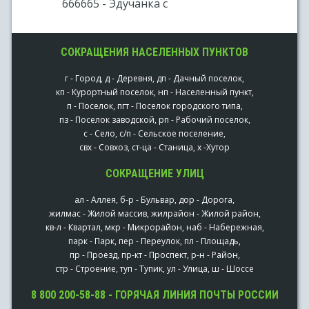
666665 - Эдучанка с
СОКРАЩЕНИЯ НАСЕЛЕННЫХ ПУНКТОВ
г - Город, д - Деревня, дп - Дачный поселок,
кп - Курортный поселок, нп - Населенный пункт,
п - Поселок, пгт - Поселок городского типа,
пз - Поселок заводской, рп - Рабочий поселок,
с - Село, с/п - Сельское поселение,
свх - Совхоз, ст-ца - Станица, х -Хутор
СОКРАЩЕНИЕ УЛИЦ
ал - Аллея, б-р - Бульвар, дор - Дорога,
жилмас - Жилой массив, жилрайон - Жилой район,
кв-л - Квартал, мкр - Микрорайон, наб - Набережная,
парк - Парк, пер - Переулок, пл - Площадь,
пр - Проезд, пр-кт - Проспект, р-н - Район,
стр - Строение, туп - Тупик, ул - Улица, ш - Шоссе
8 800 200-58-88 - ГОРЯЧАЯ ЛИНИЯ ПОЧТЫ РОССИИ