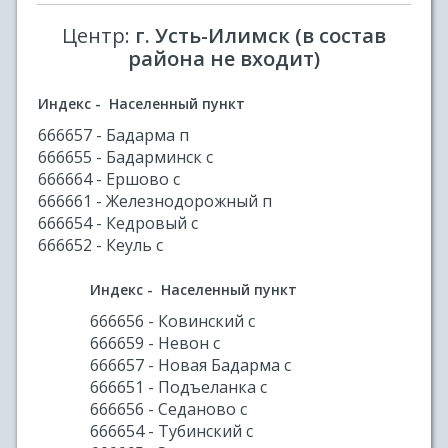
Центр:
г. Усть-Илимск (в состав
района не входит)
Индекс - Населенный пункт
666657 - Бадарма п
666655 - Бадарминск с
666664 - Ершово с
666661 - Железнодорожный п
666654 - Кедровый с
666652 - Кеуль с
Индекс - Населенный пункт
666656 - Ковинский с
666659 - Невон с
666657 - Новая Бадарма с
666651 - Подъеланка с
666656 - Седаново с
666654 - Тубинский с