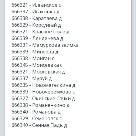
666321 - Илганское с
666337 - Исаковка д
666338 - Каратаева д
666329 - Корсунгай д
666321 - Красное Поле д
666339 - Ленденева д
666331 - Мамуркова заимка
666339 - Минеева д
666338 - Мойган с
666345 - Моисеевка с
666321 - Московская д
666337 - Муруй д
666335 - Новометелкина д
666339 - Новочеремхово с
666327 - Окинские Сачки д
666338 - Романенкино д
666340 - Романова д
666329 - Семеновск с
666340 - Сенная Падь д