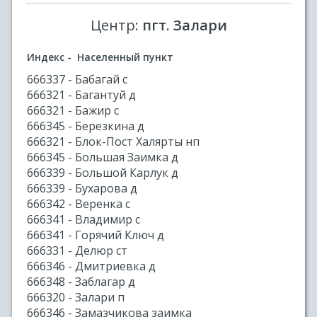
Центр:
пгт. Залари
Индекс - Населенный пункт
666337 - Бабагай с
666321 - Багантуй д
666321 - Бажир с
666345 - Березкина д
666321 - Блок-Пост Халярты нп
666345 - Большая Заимка д
666339 - Большой Карлук д
666339 - Бухарова д
666342 - Веренка с
666341 - Владимир с
666341 - Горячий Ключ д
666331 - Делюр ст
666346 - Дмитриевка д
666348 - Заблагар д
666320 - Залари п
666346 - Замазчикова заимка