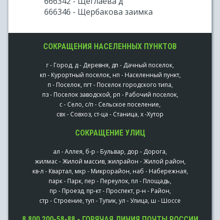
666342 - Щеглаева д
666346 - Щербакова заимка
СОКРАЩЕНИЯ НАСЕЛЕННЫХ ПУНКТОВ
г - Город, д - Деревня, дп - Дачный поселок,
кп - Курортный поселок, нп - Населенный пункт,
п - Поселок, пгт - Поселок городского типа,
пз - Поселок заводской, рп - Рабочий поселок,
с - Село, с/п - Сельское поселение,
свх - Совхоз, ст-ца - Станица, х -Хутор
СОКРАЩЕНИЕ УЛИЦ
ал - Аллея, б-р - Бульвар, дор - Дорога,
жилмас - Жилой массив, жилрайон - Жилой район,
кв-л - Квартал, мкр - Микрорайон, наб - Набережная,
парк - Парк, пер - Переулок, пл - Площадь,
пр - Проезд, пр-кт - Проспект, р-н - Район,
стр - Строение, туп - Тупик, ул - Улица, ш - Шоссе
8 800 200-58-88 - ГОРЯЧАЯ ЛИНИЯ ПОЧТЫ РОССИИ