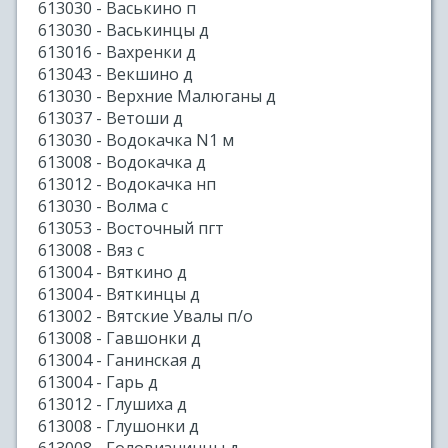
613030 - Васькино п
613030 - Васькинцы д
613016 - Вахренки д
613043 - Векшино д
613030 - Верхние Малюганы д
613037 - Ветоши д
613030 - Водокачка N1 м
613008 - Водокачка д
613012 - Водокачка нп
613030 - Волма с
613053 - Восточный пгт
613008 - Вяз с
613004 - Вяткино д
613004 - Вяткинцы д
613002 - Вятские Увалы п/о
613008 - Гавшонки д
613004 - Ганинская д
613004 - Гарь д
613012 - Глушиха д
613008 - Глушонки д