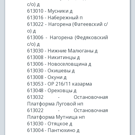
с/о) д
613010 - Мусники д
613016 - Набережный п
613022 - Нагорена (Фатеевский с/
о) д
613006 - Нагорена (Федяковский
с/о) д
613030 - Нижние Малюганы д
613008 - Никитинцы д
613006 - Новоселовщина д
613030 - Окишевы д
613008 - Окуни д
613053 - ОР 216/11 казарма
613048 - Ореховцы д
613032 - Остановочная
Платформа Луговой нп
613022 - Остановочная
Платформа Мутница нп
613030 - Отяцкое д
613004 - Пантюхино д