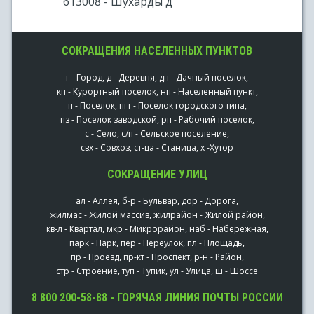
613008 - Шухарды д
СОКРАЩЕНИЯ НАСЕЛЕННЫХ ПУНКТОВ
г - Город, д - Деревня, дп - Дачный поселок,
кп - Курортный поселок, нп - Населенный пункт,
п - Поселок, пгт - Поселок городского типа,
пз - Поселок заводской, рп - Рабочий поселок,
с - Село, с/п - Сельское поселение,
свх - Совхоз, ст-ца - Станица, х -Хутор
СОКРАЩЕНИЕ УЛИЦ
ал - Аллея, б-р - Бульвар, дор - Дорога,
жилмас - Жилой массив, жилрайон - Жилой район,
кв-л - Квартал, мкр - Микрорайон, наб - Набережная,
парк - Парк, пер - Переулок, пл - Площадь,
пр - Проезд, пр-кт - Проспект, р-н - Район,
стр - Строение, туп - Тупик, ул - Улица, ш - Шоссе
8 800 200-58-88 - ГОРЯЧАЯ ЛИНИЯ ПОЧТЫ РОССИИ