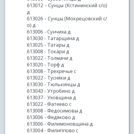
613012 - Сунцы (Кстининский с/о)
д
613026 - Сунцы (Мокрецовский с/
о) д
613006 - Сунчиха д
613030 - Татарщина д
613025 - Татары д
613008 - Токари д
613022 - Толмачи д
613020 - Торф д
613008 - Трехречье с
613022 - Тусняки д
613030 - Тюлькинцы д
613043 - Утробино д
613037 - Уховщина д
613022 - Фатеево с
613008 - Федосимовы д
613006 - Федяково д
613006 - Филимоновщина д
613004 - Филиппово с