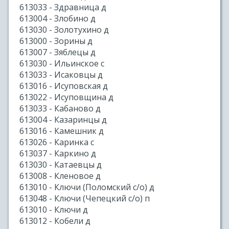
613033 - Здравница д
613004 - Злобино д
613030 - Золотухино д
613000 - Зорины д
613007 - Зяблецы д
613030 - Ильинское с
613033 - Исаковцы д
613016 - Исуповская д
613022 - Исуповщина д
613033 - Кабаново д
613004 - Казаринцы д
613016 - Камешник д
613026 - Каринка с
613037 - Каркино д
613030 - Катаевцы д
613008 - Кленовое д
613010 - Ключи (Поломский с/о) д
613048 - Ключи (Чепецкий с/о) п
613010 - Ключи д
613012 - Кобели д