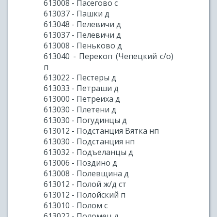
613008 - Пасегово с
613037 - Пашки д
613048 - Пелевичи д
613037 - Пелевичи д
613008 - Пеньково д
613040 - Перекоп (Чепецкий с/о)
п
613022 - Пестеры д
613033 - Петраши д
613000 - Петреиха д
613030 - Плетени д
613030 - Погудинцы д
613012 - Подстанция Вятка нп
613030 - Подстанция нп
613032 - Подъеланцы д
613006 - Поздино д
613008 - Полевщина д
613012 - Полой ж/д ст
613012 - Полойский п
613010 - Полом с
613022 - Поломец д