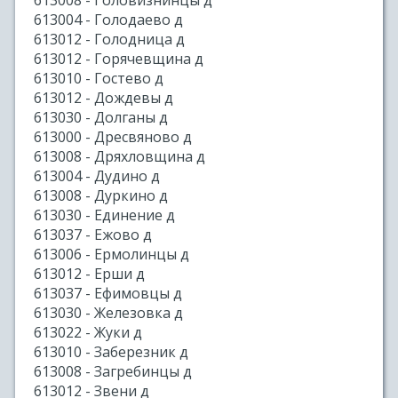
613008 - Головизнинцы д
613004 - Голодаево д
613012 - Голодница д
613012 - Горячевщина д
613010 - Гостево д
613012 - Дождевы д
613030 - Долганы д
613000 - Дресвяново д
613008 - Дряхловщина д
613004 - Дудино д
613008 - Дуркино д
613030 - Единение д
613037 - Ежово д
613006 - Ермолинцы д
613012 - Ерши д
613037 - Ефимовцы д
613030 - Железовка д
613022 - Жуки д
613010 - Заберезник д
613008 - Загребинцы д
613012 - Звени д