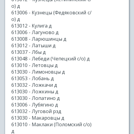
о) д
613006 - Кузнецы (Федяковский с/
о) д
613012 - Кулига д
613006 - Лагуново д
613008 - Ларюшинцы д
613012 - Латыши д
613037 - Лбы д
613048 - Лебеди (Чепецкий с/о) д
613010 - Летовцы д
613030 - Лимоновцы д
613053 - Лобань д
613032 - Ложкачи д
613030 - Ложкины д
613030 - Лопатино д
613006 - Лубягино д
613032 - Луговой рзд
613030 - Макаровцы д
613010 - Маклаки (Поломский с/о)
д