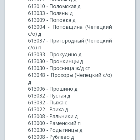
613010 - Поломская д
613033 - Поляны д
613009 - Поповка д
613004 - Поповщина (Чепецкий
с/о) д
613037 - Пригородный (Чепецкий
с/о) п
613033 - Прокудино д
613030 - Пронкинцы д
613030 - Просница ж/д ст
613048 - Прохоры (Чепецкий с/о)
д
613006 - Прошино д
613032 - Пустая д
613032 - Пыжа с
613022 - Раиха д
613008 - Ральники д
613000 - Раменский п
613030 - Родыгинцы д
613008 - Рублево д