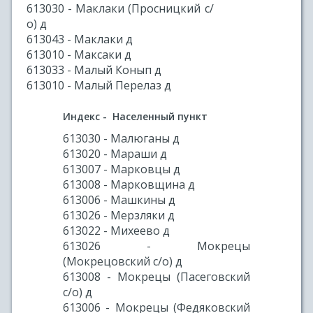
613030 - Маклаки (Просницкий с/
о) д
613043 - Маклаки д
613010 - Максаки д
613033 - Малый Конып д
613010 - Малый Перелаз д
Индекс - Населенный пункт
613030 - Малюганы д
613020 - Мараши д
613007 - Марковцы д
613008 - Марковщина д
613006 - Машкины д
613026 - Мерзляки д
613022 - Михеево д
613026 - Мокрецы
(Мокрецовский с/о) д
613008 - Мокрецы (Пасеговский
с/о) д
613006 - Мокрецы (Федяковский