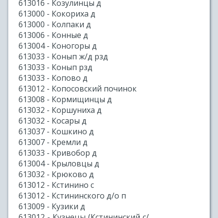
613016 - Козулинцы д
613000 - Кокориха д
613000 - Колпаки д
613006 - Конные д
613004 - Коногоры д
613033 - Конып ж/д рзд
613033 - Конып рзд
613033 - Копово д
613012 - Копосовский починок
613008 - Кормищинцы д
613032 - Коршуниха д
613032 - Косары д
613037 - Кошкино д
613007 - Кремли д
613033 - Кривобор д
613004 - Крыловцы д
613032 - Крюково д
613012 - Кстинино с
613012 - Кстининского д/о п
613009 - Кузики д
613012 - Кузнецы (Кстининский с/