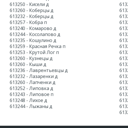
613250 - Кисели д
613
613260 - Коберцы д
613
613232 - Коберцы д
613
613257 - Кобра п
613
613240 - Комарово д
613
613244 - Косолапово д
613
613235 - Кошулино д
613
613259 - Красная Речка п
613
613253 - Крутой Лог п
613
613260 - Кузнецы д
613
613260 - Кыши д
613
613236 - Лаврентьевцы д
613
613232 - Лазаренки д
613
613260 - Лапченки д
613
613252 - Липовка д
613
613243 - Липовое п
613
613248 - Лихое д
613
613244 - Лыжаны д
613
613