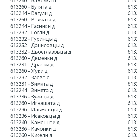
613240 - Бажелка п
613
613260 - Бутята д
613
613244 - Вагули д
613
613260 - Волчата д
613
613244 - Гасники д
613
613232 - Гогли д
613
613232 - Гуринцы д
613
613252 - Даниловцы д
613
613232 - Двоеглазовцы д
613
613260 - Деменки д
613
613231 - Драчки д
613
613260 - Жуки д
613
613232 - Заево с
613
613231 - Зимята д
613
613244 - Зимята д
613
613236 - Зуевцы д
613
613260 - Игнашата д
613
613236 - Ильмовцы д
613
613236 - Исаковцы д
613
613240 - Каменное д
613
613236 - Качонки д
613
613260 - Кисели д
613