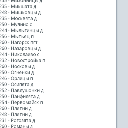
235 - Мизонинцы д
235 - Микшата д
248 - Мишковцы д
235 - Москвята д
250 - Мулино с
244 - Мылыгинцы д
256 - Мытьец п
260 - Нагорск пгт
260 - Назаровцы д
244 - Николаево с
232 - Новостройка п
260 - Носковы д
250 - Огненки д
246 - Орлецы п
250 - Осипята д
252 - Павлушонки д
250 - Панфилята д
254 - Первомайск п
260 - Плетни д
248 - Плетни д
231 - Рогозята д
260 - Романы д