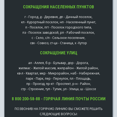
СОКРАЩЕНИЯ НАСЕЛЕННЫХ ПУНКТОВ
г - Город, д - Деревня, дп - Дачный поселок,
кп - Курортный поселок, нп - Населенный пункт,
п - Поселок, пгт - Поселок городского типа,
пз - Поселок заводской, рп - Рабочий поселок,
с - Село, с/п - Сельское поселение,
свх - Совхоз, ст-ца - Станица, х -Хутор
СОКРАЩЕНИЕ УЛИЦ
ал - Аллея, б-р - Бульвар, дор - Дорога,
жилмас - Жилой массив, жилрайон - Жилой район,
кв-л - Квартал, мкр - Микрорайон, наб - Набережная,
парк - Парк, пер - Переулок, пл - Площадь,
пр - Проезд, пр-кт - Проспект, р-н - Район,
стр - Строение, туп - Тупик, ул - Улица, ш - Шоссе
8 800 200-58-88 - ГОРЯЧАЯ ЛИНИЯ ПОЧТЫ РОССИИ
ПОЗВОНИВ НА ГОРЯЧУЮ ЛИНИЮ ВЫ СМОЖЕТЕ РЕШИТЬ
СЛЕДУЮЩИЕ ВОПРОСЫ: