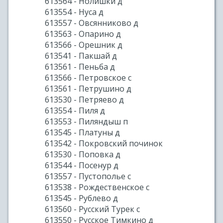
613564 - Нолишки д
613554 - Нуса д
613557 - Овсянниково д
613563 - Опарино д
613566 - Орешник д
613541 - Пакшай д
613561 - Пеньба д
613566 - Петровское с
613561 - Петрушино д
613530 - Петряево д
613554 - Пиля д
613553 - Пиляндыш п
613545 - Платуны д
613542 - Покровский починок
613530 - Поповка д
613544 - Посенур д
613557 - Пустополье с
613538 - Рождественское с
613545 - Рублево д
613560 - Русский Турек с
613550 - Русское Тимкино д