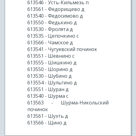
613546 - Усть-Кильмезь п
613561 - Федорищево д
613540 - Федосимово д
613550 - Федькино д
613530 - Фролята д
613535 - Цепочкино с
613566 - Чамское д
613541 - Чугуевский починок
613551 - Шевнино с
613555 - Шишкино д
613550 - Шорино д
613530 - Шубино д
613554 - Шульгино д
613551 - Шуран д
613540 - Шурма с
613563 - Шурма-Никольский
починок
613561 - Шуэть д
613566 - Щино д