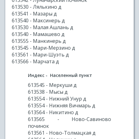
613542 - Луначарский починок
613530 - Лялькино д
613541 - Мазары д
613540 - Максинерь д
613530 - Малая Ашлань д
613540 - Мамашево д
613555 - Манкинерь д
613545 - Мари-Мерзино д
613561 - Мари-Шуэть д
613566 - Марчата д
Индекс - Населенный пункт
613545 - Меркуши д
613538 - Мысы д
613554 - Нижний Унур д
613554 - Нижняя Вичмарь д
613564 - Никитино д
613565 - Ново-Савиново
починок
613561 - Ново-Толмацкая д