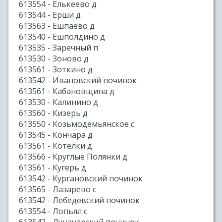
613554 - Елькеево д
613544 - Ерши д
613563 - Ешпаево д
613540 - Ешполдино д
613535 - Заречный п
613530 - Зоново д
613561 - Зоткино д
613542 - Ивановский починок
613561 - Кабановщина д
613530 - Калинино д
613560 - Кизерь д
613550 - Козьмодемьянское с
613545 - Кончара д
613561 - Котелки д
613566 - Круглые Полянки д
613561 - Кугерь д
613542 - Кургановский починок
613565 - Лазарево с
613542 - Лебедевский починок
613554 - Лопьял с