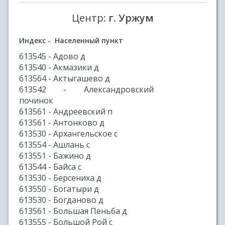
Центр:
г. Уржум
Индекс - Населенный пункт
613545 - Адово д
613540 - Акмазики д
613564 - Актыгашево д
613542 - Александровский
починок
613561 - Андреевский п
613561 - Антонково д
613530 - Архангельское с
613554 - Ашлань с
613551 - Бажино д
613544 - Байса с
613530 - Берсениха д
613550 - Богатыри д
613530 - Богданово д
613561 - Большая Пеньба д
613555 - Большой Рой с