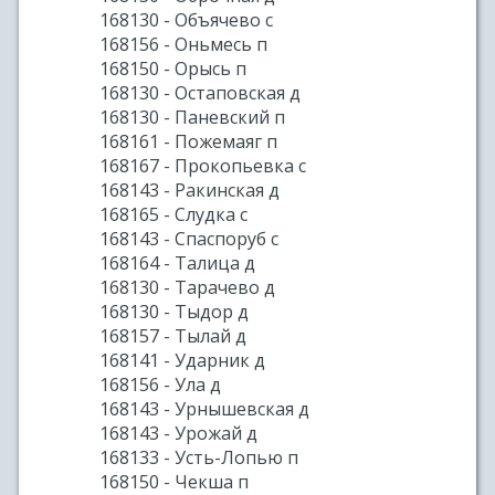
168130 - Объячево с
168156 - Оньмесь п
168150 - Орысь п
168130 - Остаповская д
168130 - Паневский п
168161 - Пожемаяг п
168167 - Прокопьевка с
168143 - Ракинская д
168165 - Слудка с
168143 - Спаспоруб с
168164 - Талица д
168130 - Тарачево д
168130 - Тыдор д
168157 - Тылай д
168141 - Ударник д
168156 - Ула д
168143 - Урнышевская д
168143 - Урожай д
168133 - Усть-Лопью п
168150 - Чекша п