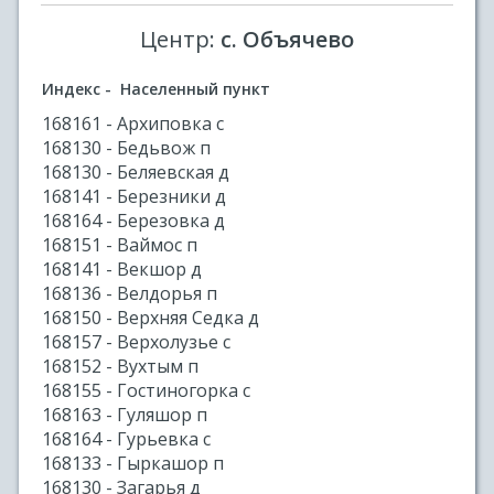
Центр:
с. Объячево
Индекс - Населенный пункт
168161 - Архиповка с
168130 - Бедьвож п
168130 - Беляевская д
168141 - Березники д
168164 - Березовка д
168151 - Ваймос п
168141 - Векшор д
168136 - Велдорья п
168150 - Верхняя Седка д
168157 - Верхолузье с
168152 - Вухтым п
168155 - Гостиногорка с
168163 - Гуляшор п
168164 - Гурьевка с
168133 - Гыркашор п
168130 - Загарья д