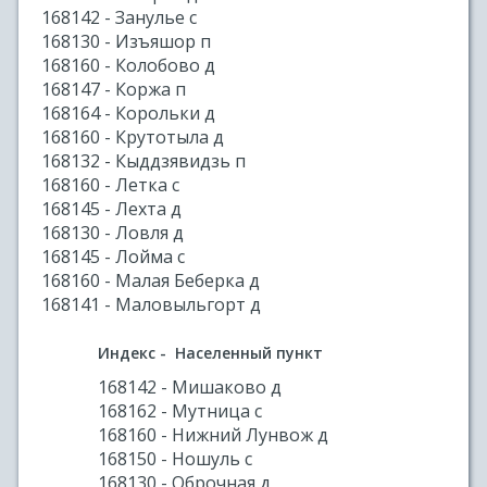
168142 - Занулье с
168130 - Изъяшор п
168160 - Колобово д
168147 - Коржа п
168164 - Корольки д
168160 - Крутотыла д
168132 - Кыддзявидзь п
168160 - Летка с
168145 - Лехта д
168130 - Ловля д
168145 - Лойма с
168160 - Малая Беберка д
168141 - Маловыльгорт д
Индекс - Населенный пункт
168142 - Мишаково д
168162 - Мутница с
168160 - Нижний Лунвож д
168150 - Ношуль с
168130 - Оброчная д