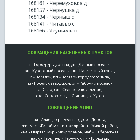
168161 - Черемуховка д
168157 - Чернушка д
168134 - Черныш с
168141 - Читаево с
168166 - Якуньель п
СОКРАЩЕНИЯ НАСЕЛЕННЫХ ПУНКТОВ
г - Город, д - Деревня, дп - Дачный поселок,
кп - Курортный поселок, нп - Населенный пункт,
п - Поселок, пгт - Поселок городского типа,
пз - Поселок заводской, рп - Рабочий поселок,
с - Село, с/п - Сельское поселение,
свх - Совхоз, ст-ца - Станица, х -Хутор
СОКРАЩЕНИЕ УЛИЦ
ал - Аллея, б-р - Бульвар, дор - Дорога,
жилмас - Жилой массив, жилрайон - Жилой район,
кв-л - Квартал, мкр - Микрорайон, наб - Набережная,
парк - Парк, пер - Переулок, пл - Площадь,