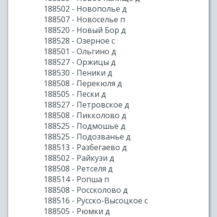
188502 - Новополье д
188507 - Новоселье п
188520 - Новый Бор д
188528 - Озерное с
188501 - Ольгино д
188527 - Оржицы д
188530 - Пеники д
188508 - Перекюля д
188505 - Пески д
188527 - Петровское д
188508 - Пикколово д
188525 - Подмошье д
188525 - Подозванье д
188513 - Разбегаево д
188502 - Райкузи д
188508 - Ретселя д
188514 - Ропша п
188508 - Россколово д
188516 - Русско-Высоцкое с
188505 - Рюмки д