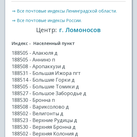
⇒ Все почтовые индексы Ленинградской области.
⇒ Все почтовые индексы России.
Центр:
г. Ломоносов
Индекс - Населенный пункт
188505 - Алакюля д
188505 - Аннино п
188508 - Аропаккузи д
188531 - Большая Ижора пгт
188514 - Большие Горки д
188505 - Большие Томики д
188527 - Большое Забородье д
188530 - Бронна п
188508 - Вариксолово д
188502 - Велигонты д
188523 - Верхние Рудицы д
188530 - Верхняя Бронна д
188502 - Верхняя Колония д