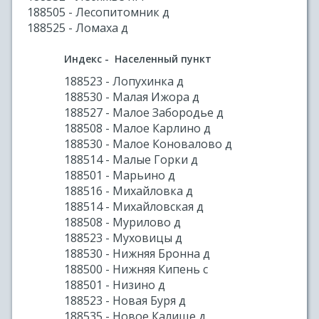
188505 - Лесопитомник д
188525 - Ломаха д
Индекс - Населенный пункт
188523 - Лопухинка д
188530 - Малая Ижора д
188527 - Малое Забородье д
188508 - Малое Карлино д
188530 - Малое Коновалово д
188514 - Малые Горки д
188501 - Марьино д
188516 - Михайловка д
188514 - Михайловская д
188508 - Мурилово д
188523 - Муховицы д
188530 - Нижняя Бронна д
188500 - Нижняя Кипень с
188501 - Низино д
188523 - Новая Буря д
188535 - Новое Калище д