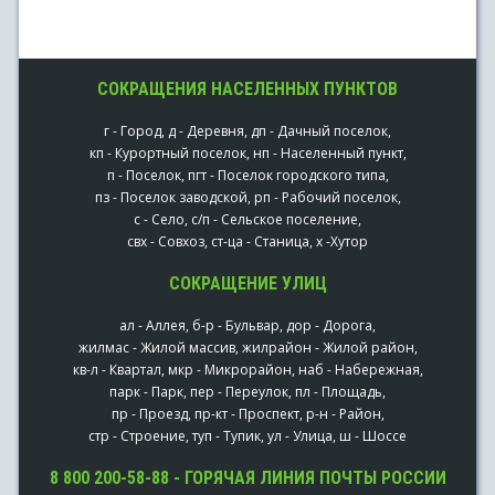
СОКРАЩЕНИЯ НАСЕЛЕННЫХ ПУНКТОВ
г - Город, д - Деревня, дп - Дачный поселок,
кп - Курортный поселок, нп - Населенный пункт,
п - Поселок, пгт - Поселок городского типа,
пз - Поселок заводской, рп - Рабочий поселок,
с - Село, с/п - Сельское поселение,
свх - Совхоз, ст-ца - Станица, х -Хутор
СОКРАЩЕНИЕ УЛИЦ
ал - Аллея, б-р - Бульвар, дор - Дорога,
жилмас - Жилой массив, жилрайон - Жилой район,
кв-л - Квартал, мкр - Микрорайон, наб - Набережная,
парк - Парк, пер - Переулок, пл - Площадь,
пр - Проезд, пр-кт - Проспект, р-н - Район,
стр - Строение, туп - Тупик, ул - Улица, ш - Шоссе
8 800 200-58-88 - ГОРЯЧАЯ ЛИНИЯ ПОЧТЫ РОССИИ