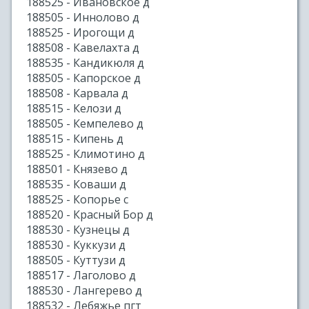
188525 - Ивановское д
188505 - Иннолово д
188525 - Ирогощи д
188508 - Кавелахта д
188535 - Кандикюля д
188505 - Капорское д
188508 - Карвала д
188515 - Келози д
188505 - Кемпелево д
188515 - Кипень д
188525 - Климотино д
188501 - Князево д
188535 - Коваши д
188525 - Копорье с
188520 - Красный Бор д
188530 - Кузнецы д
188530 - Куккузи д
188505 - Куттузи д
188517 - Лаголово д
188530 - Лангерево д
188532 - Лебяжье пгт