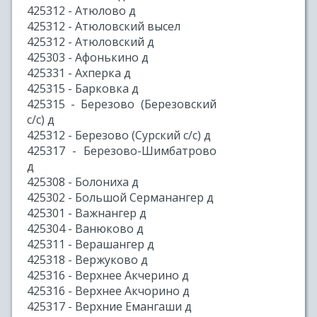
425312 - Атюлово д
425312 - Атюловский высел
425312 - Атюловский д
425303 - Афонькино д
425331 - Ахперка д
425315 - Барковка д
425315 - Березово (Березовский
с/с) д
425312 - Березово (Сурский с/с) д
425317 - Березово-Шимбатрово
д
425308 - Болониха д
425302 - Большой Серманангер д
425301 - Важнангер д
425304 - Ванюково д
425311 - Верашангер д
425318 - Вержуково д
425316 - Верхнее Акчерино д
425316 - Верхнее Акчорино д
425317 - Верхние Емангаши д