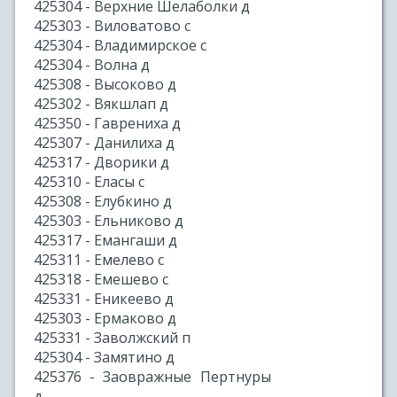
425304 - Верхние Шелаболки д
425303 - Виловатово с
425304 - Владимирское с
425304 - Волна д
425308 - Высоково д
425302 - Вякшлап д
425350 - Гаврениха д
425307 - Данилиха д
425317 - Дворики д
425310 - Еласы с
425308 - Елубкино д
425303 - Ельниково д
425317 - Емангаши д
425311 - Емелево с
425318 - Емешево с
425331 - Еникеево д
425303 - Ермаково д
425331 - Заволжский п
425304 - Замятино д
425376 - Заовражные Пертнуры
д