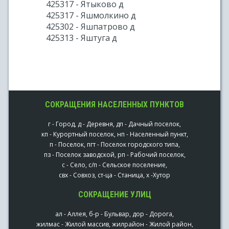
425317 - Ятыково д
425317 - Яшмолкино д
425302 - Яшпатрово д
425313 - Яштуга д
СОКРАЩЕНИЯ НАСЕЛЕННЫХ ПУНКТОВ
г - Город, д - Деревня, дп - Дачный поселок,
кп - Курортный поселок, нп - Населенный пункт,
п - Поселок, пгт - Поселок городского типа,
пз - Поселок заводской, рп - Рабочий поселок,
с - Село, с/п - Сельское поселение,
свх - Совхоз, ст-ца - Станица, х -Хутор
СОКРАЩЕНИЕ УЛИЦ
ал - Аллея, б-р - Бульвар, дор - Дорога,
жилмас - Жилой массив, жилрайон - Жилой район,