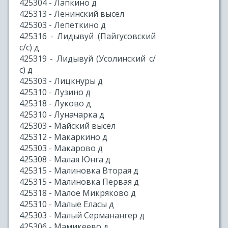
425304 - Лапкино д
425313 - Ленинский высел
425303 - Лепеткино д
425316 - Лидывуй (Пайгусовский
с/с) д
425319 - Лидывуй (Усолинский с/
с) д
425303 - Лицкнуры д
425310 - Лузино д
425318 - Луково д
425310 - Луначарка д
425303 - Майский высел
425312 - Макаркино д
425303 - Макарово д
425308 - Малая Юнга д
425315 - Малиновка Вторая д
425315 - Малиновка Первая д
425318 - Малое Микряково д
425310 - Малые Еласы д
425303 - Малый Серманангер д
425306 - Мамикеево д