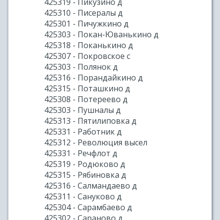
425319 - Пикузино д
425310 - Писералы д
425301 - Пичужкино д
425303 - Покан-Юванькино д
425318 - Поканькино д
425307 - Покровское с
425303 - Полянок д
425316 - Порандайкино д
425315 - Поташкино д
425308 - Потереево д
425303 - Пушналы д
425313 - Пятилиповка д
425331 - Работник д
425312 - Революция высел
425331 - Речфлот д
425319 - Родюково д
425315 - Рябиновка д
425316 - Салмандаево д
425311 - Сануково д
425304 - Сарамбаево д
425302 - Сараново д