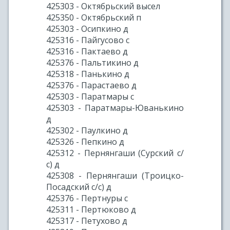
425303 - Октябрьский высел
425350 - Октябрьский п
425303 - Осипкино д
425316 - Пайгусово с
425316 - Пактаево д
425376 - Пальтикино д
425318 - Панькино д
425376 - Парастаево д
425303 - Паратмары с
425303 - Паратмары-Юванькино
д
425302 - Паулкино д
425326 - Пепкино д
425312 - Пернянгаши (Сурский с/
с) д
425308 - Пернянгаши (Троицко-
Посадский с/с) д
425376 - Пертнуры с
425311 - Пертюково д
425317 - Петухово д