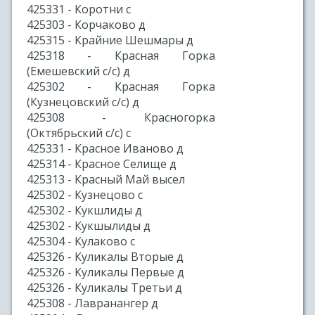
425331 - Коротни с
425303 - Корчаково д
425315 - Крайние Шешмары д
425318 - Красная Горка
(Емешевский с/с) д
425302 - Красная Горка
(Кузнецовский с/с) д
425308 - Красногорка
(Октябрьский с/с) с
425331 - Красное Иваново д
425314 - Красное Селище д
425313 - Красный Май высел
425302 - Кузнецово с
425302 - Кукшлиды д
425302 - Кукшылиды д
425304 - Кулаково с
425326 - Куликалы Вторые д
425326 - Куликалы Первые д
425326 - Куликалы Третьи д
425308 - Лавранангер д