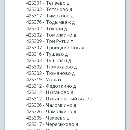
425301 - Тепаево д
425303 - Тетяново д
425317 - Тимоково д
425376 - Тодымваж д
425302 - Токари д
425302 - Томилкино д
425309 - Три Рутки п
425307 - Троицкий Посад с
425316 - Тушево д
425303 - Тушналы д
425302 - Тюмакаево д
425302 - Тюманово д
425319 - Усола с
425312 - Федоткино д
425312 - Цыганово д
425312 - Цыгановский высел
425326 - Чаломкино д
425326 - Чамолкино д
425305 - Чекеево д
425317 - Черемухово д