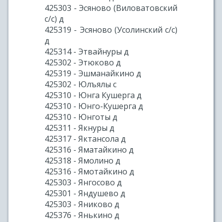
425303 - Эсяново (Виловатовский
с/с) д
425319 - Эсяново (Усолинский с/с)
д
425314 - Этвайнуры д
425302 - Этюково д
425319 - Эшманайкино д
425302 - Юлъялы с
425310 - Юнга Кушерга д
425310 - Юнго-Кушерга д
425310 - Юнготы д
425311 - Якнуры д
425317 - Яктансола д
425316 - Яматайкино д
425318 - Ямолино д
425316 - Ямотайкино д
425303 - Янгосово д
425301 - Яндушево д
425303 - Яниково д
425376 - Янькино д