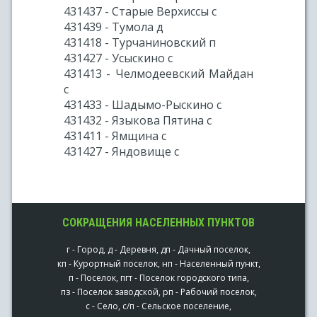
431437 - Старые Верхиссы с
431439 - Тумола д
431418 - Турчаниновский п
431427 - Усыскино с
431413 - Челмодеевский Майдан
с
431433 - Шадымо-Рыскино с
431432 - Языкова Пятина с
431411 - Ямщина с
431427 - Яндовище с
СОКРАЩЕНИЯ НАСЕЛЕННЫХ ПУНКТОВ
г - Город, д - Деревня, дп - Дачный поселок,
кп - Курортный поселок, нп - Населенный пункт,
п - Поселок, пгт - Поселок городского типа,
пз - Поселок заводской, рп - Рабочий поселок,
с - Село, с/п - Сельское поселение,