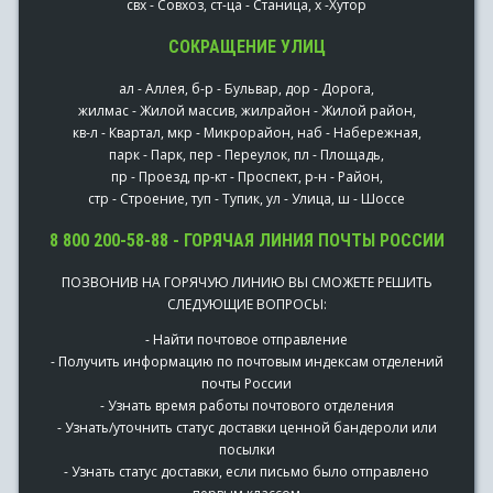
свх - Совхоз, ст-ца - Станица, х -Хутор
СОКРАЩЕНИЕ УЛИЦ
ал - Аллея, б-р - Бульвар, дор - Дорога,
жилмас - Жилой массив, жилрайон - Жилой район,
кв-л - Квартал, мкр - Микрорайон, наб - Набережная,
парк - Парк, пер - Переулок, пл - Площадь,
пр - Проезд, пр-кт - Проспект, р-н - Район,
стр - Строение, туп - Тупик, ул - Улица, ш - Шоссе
8 800 200-58-88 - ГОРЯЧАЯ ЛИНИЯ ПОЧТЫ РОССИИ
ПОЗВОНИВ НА ГОРЯЧУЮ ЛИНИЮ ВЫ СМОЖЕТЕ РЕШИТЬ
СЛЕДУЮЩИЕ ВОПРОСЫ:
- Найти почтовое отправление
- Получить информацию по почтовым индексам отделений
почты России
- Узнать время работы почтового отделения
- Узнать/уточнить статус доставки ценной бандероли или
посылки
- Узнать статус доставки, если письмо было отправлено