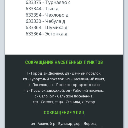
633375 - Турнаево с
633344 - Тын д
633354 - Чахлово д
633330 - Чебула д
633364 - Шумиха д
633364 - Эстонка д
СОКРАЩЕНИЯ НАСЕЛЕННЫХ ПУНКТОВ
г - Город, д - Деревня, дп - Дачный поселок,
кп - Курортный поселок, нп - Населенный пункт,
п - Поселок, пгт - Поселок городского типа,
пз - Поселок заводской, рп - Рабочий поселок,
с - Село, с/п - Сельское поселение,
свх - Совхоз, ст-ца - Станица, х -Хутор
СОКРАЩЕНИЕ УЛИЦ
ал - Аллея, б-р - Бульвар, дор - Дорога,