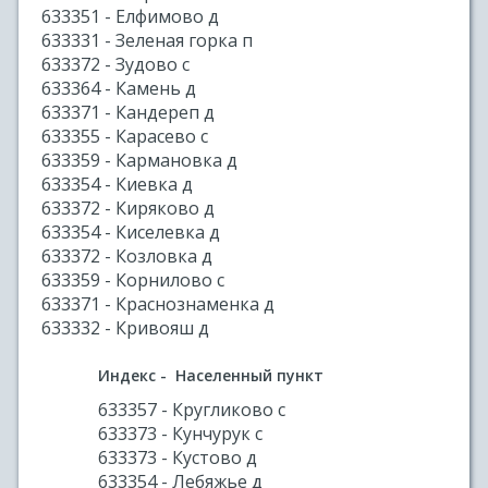
633351 - Елфимово д
633331 - Зеленая горка п
633372 - Зудово с
633364 - Камень д
633371 - Кандереп д
633355 - Карасево с
633359 - Кармановка д
633354 - Киевка д
633372 - Киряково д
633354 - Киселевка д
633372 - Козловка д
633359 - Корнилово с
633371 - Краснознаменка д
633332 - Кривояш д
Индекс - Населенный пункт
633357 - Кругликово с
633373 - Кунчурук с
633373 - Кустово д
633354 - Лебяжье д