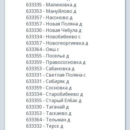
633335 - Малиновка д
633353 - Мануйлово д
633357 - Насоново д
633357 - Новая Поляна д
633330 - Новая Чебула д
633334 - Новобибеево с
633357 - Новогеоргиевка д
633364 - Ояш с
633355 - Поселье д
633359 - Правососновка д
633353 - Сабановка д
633331 - Светлая Поляна с
633331 - Сибиряк д
633359 - Сосновка д
633334 - Старобибеево д
633355 - Старый Елбак д
633330 - Таганай д
633353 - Таскаево д
633364 - Тельман д
633332 - Терск д