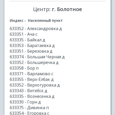
Центр:
г. Болотное
Индекс - Населенный пункт
633352 - Александровка д
633351 - Ача с
633335 - Байкал д
633353 - Баратаевка д
633351 - Березовка д
633374 - Большая Черная д
633352 - Большеречка д
633358 - Бор п
633371 - Варламово с
633355 - Верх-Елбак д
633352 - Верхотуровка д
633343 - Витебск д
633335 - Вознесенка д
633330 - Горн д
633375 - Дивинка п
633354 - Егоровка с