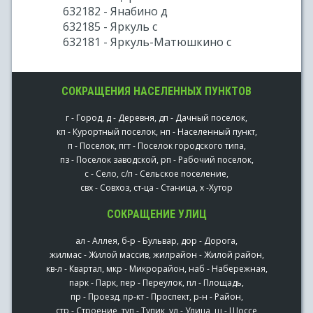
632182 - Янабино д
632185 - Яркуль с
632181 - Яркуль-Матюшкино с
СОКРАЩЕНИЯ НАСЕЛЕННЫХ ПУНКТОВ
г - Город, д - Деревня, дп - Дачный поселок,
кп - Курортный поселок, нп - Населенный пункт,
п - Поселок, пгт - Поселок городского типа,
пз - Поселок заводской, рп - Рабочий поселок,
с - Село, с/п - Сельское поселение,
свх - Совхоз, ст-ца - Станица, х -Хутор
СОКРАЩЕНИЕ УЛИЦ
ал - Аллея, б-р - Бульвар, дор - Дорога,
жилмас - Жилой массив, жилрайон - Жилой район,
кв-л - Квартал, мкр - Микрорайон, наб - Набережная,
парк - Парк, пер - Переулок, пл - Площадь,
пр - Проезд, пр-кт - Проспект, р-н - Район,
стр - Строение, туп - Тупик, ул - Улица, ш - Шоссе