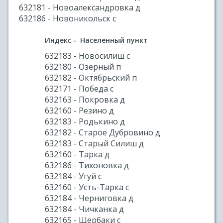
632181 - Новоалександровка д
632186 - Новоникольск с
Индекс - Населенный пункт
632183 - Новосилиш с
632180 - Озерный п
632182 - Октябрьский п
632171 - Победа с
632163 - Покровка д
632160 - Резино д
632183 - Родькино д
632182 - Старое Дубровино д
632183 - Старый Силиш д
632160 - Тарка д
632186 - Тихоновка д
632184 - Угуй с
632160 - Усть-Тарка с
632184 - Черниговка д
632184 - Чичканка д
632165 - Щербаки с