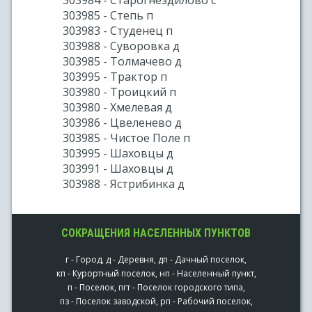
303984 - Старогнездилово с
303985 - Степь п
303983 - Студенец п
303988 - Суворовка д
303985 - Толмачево д
303995 - Трактор п
303980 - Троицкий п
303980 - Хмелевая д
303986 - Цвеленево д
303985 - Чистое Поле п
303995 - Шаховцы д
303991 - Шаховцы д
303988 - Ястрибинка д
СОКРАЩЕНИЯ НАСЕЛЕННЫХ ПУНКТОВ
г - Город, д - Деревня, дп - Дачный поселок,
кп - Курортный поселок, нп - Населенный пункт,
п - Поселок, пгт - Поселок городского типа,
пз - Поселок заводской, рп - Рабочий поселок,