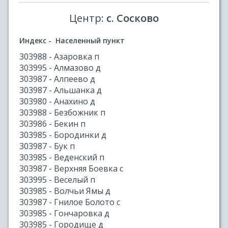
Центр:
с. Сосково
Индекс - Населенный пункт
303988 - Азаровка п
303995 - Алмазово д
303987 - Алпеево д
303987 - Альшанка д
303980 - Анахино д
303988 - Безбожник п
303986 - Бекин п
303985 - Бородинки д
303987 - Бук п
303985 - Веденский п
303987 - Верхняя Боевка с
303995 - Веселый п
303985 - Волчьи Ямы д
303987 - Гнилое Болото с
303985 - Гончаровка д
303985 - Городище д