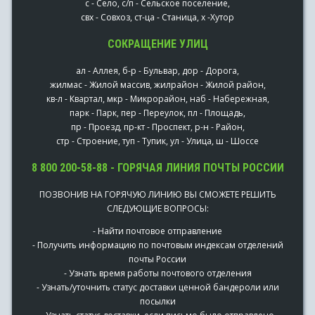
с - Село, с/п - Сельское поселение,
свх - Совхоз, ст-ца - Станица, х -Хутор
СОКРАЩЕНИЕ УЛИЦ
ал - Аллея, б-р - Бульвар, дор - Дорога,
жилмас - Жилой массив, жилрайон - Жилой район,
кв-л - Квартал, мкр - Микрорайон, наб - Набережная,
парк - Парк, пер - Переулок, пл - Площадь,
пр - Проезд, пр-кт - Проспект, р-н - Район,
стр - Строение, туп - Тупик, ул - Улица, ш - Шоссе
8 800 200-58-88 - ГОРЯЧАЯ ЛИНИЯ ПОЧТЫ РОССИИ
ПОЗВОНИВ НА ГОРЯЧУЮ ЛИНИЮ ВЫ СМОЖЕТЕ РЕШИТЬ
СЛЕДУЮЩИЕ ВОПРОСЫ:
- Найти почтовое отправление
- Получить информацию по почтовым индексам отделений
почты России
- Узнать время работы почтового отделения
- Узнать/уточнить статус доставки ценной бандероли или
посылки