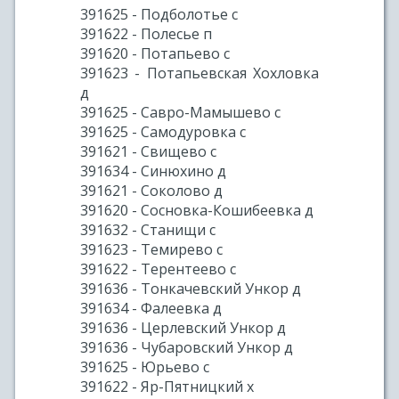
391625 - Подболотье с
391622 - Полесье п
391620 - Потапьево с
391623 - Потапьевская Хохловка
д
391625 - Савро-Мамышево с
391625 - Самодуровка с
391621 - Свищево с
391634 - Синюхино д
391621 - Соколово д
391620 - Сосновка-Кошибеевка д
391632 - Станищи с
391623 - Темирево с
391622 - Терентеево с
391636 - Тонкачевский Ункор д
391634 - Фалеевка д
391636 - Церлевский Ункор д
391636 - Чубаровский Ункор д
391625 - Юрьево с
391622 - Яр-Пятницкий х