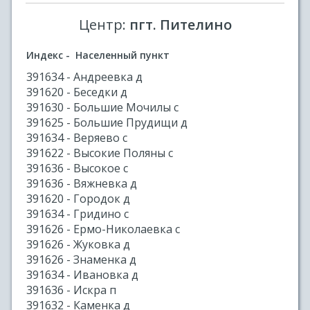
Центр:
пгт. Пителино
Индекс - Населенный пункт
391634 - Андреевка д
391620 - Беседки д
391630 - Большие Мочилы с
391625 - Большие Прудищи д
391634 - Веряево с
391622 - Высокие Поляны с
391636 - Высокое с
391636 - Вяжневка д
391620 - Городок д
391634 - Гридино с
391626 - Ермо-Николаевка с
391626 - Жуковка д
391626 - Знаменка д
391634 - Ивановка д
391636 - Искра п
391632 - Каменка д