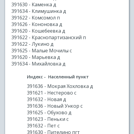
391630 - Каменка д
391634 - Климушинка д
391622 - Комсомол п
391626 - Кононовка д
391620 - Кошебеевка д
391622 - Краснопартизанский п
391622 - Лукино д
391625 - Малые Мочилы с
391620 - Марьевка д
391634 - Михайловка д
Индекс - Населенный пункт
391636 - Мокрая Хохловка д
391621 - Нестерово с
391632 - Новая д
391636 - Новый Ункор с
391625 - Обухово д
391623 - Пеньки с
391632 - Пет с
391630 - Пителино пгт