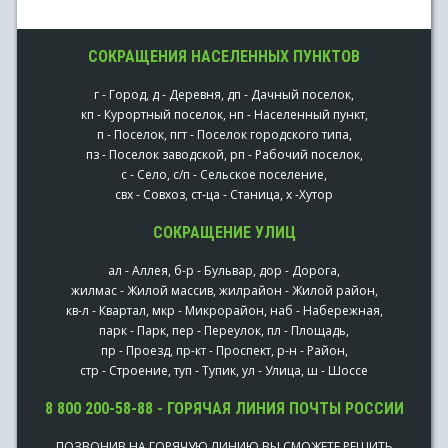
СОКРАЩЕНИЯ НАСЕЛЕННЫХ ПУНКТОВ
г - Город, д - Деревня, дп - Дачный поселок,
кп - Курортный поселок, нп - Населенный пункт,
п - Поселок, пгт - Поселок городского типа,
пз - Поселок заводской, рп - Рабочий поселок,
с - Село, с/п - Сельское поселение,
свх - Совхоз, ст-ца - Станица, х -Хутор
СОКРАЩЕНИЕ УЛИЦ
ал - Аллея, б-р - Бульвар, дор - Дорога,
жилмас - Жилой массив, жилрайон - Жилой район,
кв-л - Квартал, мкр - Микрорайон, наб - Набережная,
парк - Парк, пер - Переулок, пл - Площадь,
пр - Проезд, пр-кт - Проспект, р-н - Район,
стр - Строение, туп - Тупик, ул - Улица, ш - Шоссе
8 800 200-58-88 - ГОРЯЧАЯ ЛИНИЯ ПОЧТЫ РОССИИ
ПОЗВОНИВ НА ГОРЯЧУЮ ЛИНИЮ ВЫ СМОЖЕТЕ РЕШИТЬ