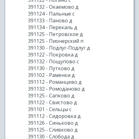
391122 - Ногино с
391132 - Окаемово д
391124 - Пальные с
391133 - Паново д
391134 - Перекаль д
391125 - Петровское д
391125 - Пионерский п
391130 - Подлуг-Подлуг д
391122 - Покровка д
391132 - Пощупово с
391130 - Путково д
391102 - Раменки д
391112 - Романцево д
391132 - Ромоданово д
391125 - Сапково д
391122 - Свистово д
391101 - Сельцы с
391112 - Сидоровка д
391126 - Синьково д
391125 - Сливково д
391130 - Слобода д