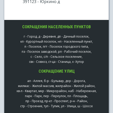
391123 - Юркино д
СОКРАЩЕНИЯ НАСЕЛЕННЫХ ПУНКТОВ
г - Город, д - Деревня, дп - Дачный поселок,
кп - Курортный поселок, нп - Населенный пункт,
п - Поселок, пгт - Поселок городского типа,
пз - Поселок заводской, рп - Рабочий поселок,
с - Село, с/п - Сельское поселение,
свх - Совхоз, ст-ца - Станица, х -Хутор
СОКРАЩЕНИЕ УЛИЦ
ал - Аллея, б-р - Бульвар, дор - Дорога,
жилмас - Жилой массив, жилрайон - Жилой район,
кв-л - Квартал, мкр - Микрорайон, наб - Набережная,
парк - Парк, пер - Переулок, пл - Площадь,
пр - Проезд, пр-кт - Проспект, р-н - Район,
стр - Строение, туп - Тупик, ул - Улица, ш - Шоссе