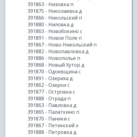
391863 - Низовка п
391875 - Николаевка д
391866 - Никольский п
391880 - Ниловка д
391863 - Новобокино с
391891 - Новое Поле п
391867 - Ново-Никольский п
391882 - Новопавловка д
391886 - Новополье п
391868 - Новый Хутор д
391870 - Одоевщина с
391891 - Озериха д
391862 - Озерки с
391877 - Островка с
391888 - Отрада п
391863 - Павловка д
391865 - Палаткино п
391870 - Паники с
391867 - Петинский х
391888 - Петровка д