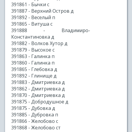
391861 - Бычки с
391887 - Верхний Остров д
391892 - Веселый п
391865 - Витуша с
391888 - Владимиро-
Константиновка д
391882 - Волков Хутор д
391879 - Высокое с
391863 - Галинка п
391860 - Галинка п
391865 - Глебовка д
391892 - Глинище д
391883 - Дмитриевка д
391862 - Дмитриевка д
391870 - Дмитриевка д
391875 - Добродушное д
391875 - Дубовка д
391885 - Дубровка п
391866 - Желобово с
391868 - Желобово ст