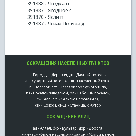
391888 - Ягодка п
391887 - Ягодное с
391870 - Ясли п
391887 - Ясная Поляна д
СОКРАЩЕНИЯ НАСЕЛЕННЫХ ПУНКТОВ
г - Город, д - Деревня, дп - Дачный поселок,
кп - Курортный поселок, нп - Населенный пункт,
п - Поселок, пгт - Поселок городского типа,
пз - Поселок заводской, рп - Рабочий поселок,
с - Село, с/п - Сельское поселение,
свх - Совхоз, ст-ца - Станица, х -Хутор
СОКРАЩЕНИЕ УЛИЦ
ал - Аллея, б-р - Бульвар, дор - Дорога,
жилмас - Жилой массив, жилрайон - Жилой район,