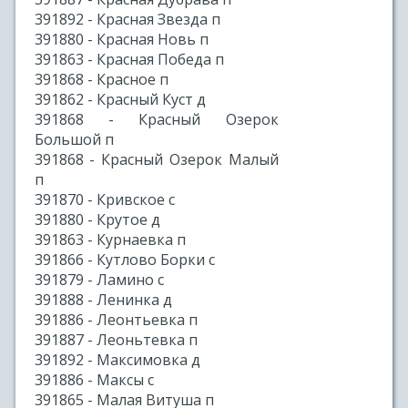
391892 - Красная Звезда п
391880 - Красная Новь п
391863 - Красная Победа п
391868 - Красное п
391862 - Красный Куст д
391868 - Красный Озерок
Большой п
391868 - Красный Озерок Малый
п
391870 - Кривское с
391880 - Крутое д
391863 - Курнаевка п
391866 - Кутлово Борки с
391879 - Ламино с
391888 - Ленинка д
391886 - Леонтьевка п
391887 - Леоньтевка п
391892 - Максимовка д
391886 - Максы с
391865 - Малая Витуша п