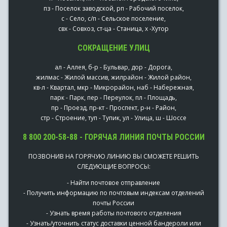
пз - Поселок заводской, рп - Рабочий поселок,
с - Село, с/п - Сельское поселение,
свх - Совхоз, ст-ца - Станица, х -Хутор
СОКРАЩЕНИЕ УЛИЦ
ал - Аллея, б-р - Бульвар, дор - Дорога,
жилмас - Жилой массив, жилрайон - Жилой район,
кв-л - Квартал, мкр - Микрорайон, наб - Набережная,
парк - Парк, пер - Переулок, пл - Площадь,
пр - Проезд, пр-кт - Проспект, р-н - Район,
стр - Строение, туп - Тупик, ул - Улица, ш - Шоссе
8 800 200-58-88 - ГОРЯЧАЯ ЛИНИЯ ПОЧТЫ РОССИИ
ПОЗВОНИВ НА ГОРЯЧУЮ ЛИНИЮ ВЫ СМОЖЕТЕ РЕШИТЬ
СЛЕДУЮЩИЕ ВОПРОСЫ:
- Найти почтовое отправление
- Получить информацию по почтовым индексам отделений
почты России
- Узнать время работы почтового отделения
- Узнать/уточнить статус доставки ценной бандероли или