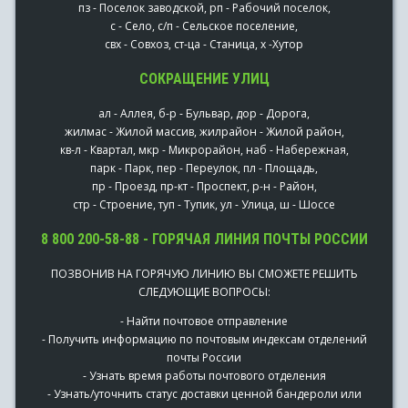
пз - Поселок заводской, рп - Рабочий поселок,
с - Село, с/п - Сельское поселение,
свх - Совхоз, ст-ца - Станица, х -Хутор
СОКРАЩЕНИЕ УЛИЦ
ал - Аллея, б-р - Бульвар, дор - Дорога,
жилмас - Жилой массив, жилрайон - Жилой район,
кв-л - Квартал, мкр - Микрорайон, наб - Набережная,
парк - Парк, пер - Переулок, пл - Площадь,
пр - Проезд, пр-кт - Проспект, р-н - Район,
стр - Строение, туп - Тупик, ул - Улица, ш - Шоссе
8 800 200-58-88 - ГОРЯЧАЯ ЛИНИЯ ПОЧТЫ РОССИИ
ПОЗВОНИВ НА ГОРЯЧУЮ ЛИНИЮ ВЫ СМОЖЕТЕ РЕШИТЬ
СЛЕДУЮЩИЕ ВОПРОСЫ:
- Найти почтовое отправление
- Получить информацию по почтовым индексам отделений
почты России
- Узнать время работы почтового отделения
- Узнать/уточнить статус доставки ценной бандероли или