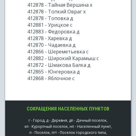
412878 - Тайная Вершина х
412878 - Топкий Овраг х
412878 - Топовка д
412881 - Урицкое с
412883 - Федоровка д
412878 - Харевка д
412870 - Чадаевка д
412866 - Шереметьевка с
412882 - Широкий Карамыш с
412872 - Шмакова Балка д
412865 - Юнгеровка д
412868 - Яблочное с
СОКРАЩЕНИЯ НАСЕЛЕННЫХ ПУНКТОВ
г - Город, д - Деревня, дп - Дачный поселок,
кп - Курортный поселок, нп - Населенный пункт,
п - Поселок, пгт - Поселок городского типа,