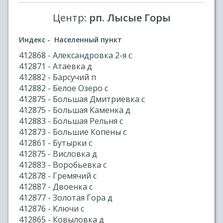
Центр:
рп. Лысые Горы
Индекс - Населенный пункт
412868 - Александровка 2-я с
412871 - Атаевка д
412882 - Барсучий п
412882 - Белое Озеро с
412875 - Большая Дмитриевка с
412875 - Большая Каменка д
412883 - Большая Рельня с
412873 - Большие Копены с
412861 - Бутырки с
412875 - Висловка д
412883 - Воробьевка с
412878 - Гремячий с
412887 - Двоенка с
412877 - Золотая Гора д
412876 - Ключи с
412865 - Ковыловка д