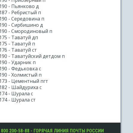
190 - Приозерный п
190 - Пьянково д
187 - Ребристый п
190 - Середовина п
190 - Сирбишино д
190 - Смородиновый п
175 - Таватуй дп
175 - Таватуй п
176 - Таватуй ст
190 - Таватуйский детдом п
190 - Ударник п
190 - Федьковка с
190 - Холмистый п
173 - Цементный пгт
182 - Шайдуриха с
174 - Шурала с
174 - Шурала ст
 800 200-58-88 - ГОРЯЧАЯ ЛИНИЯ ПОЧТЫ РОССИИ