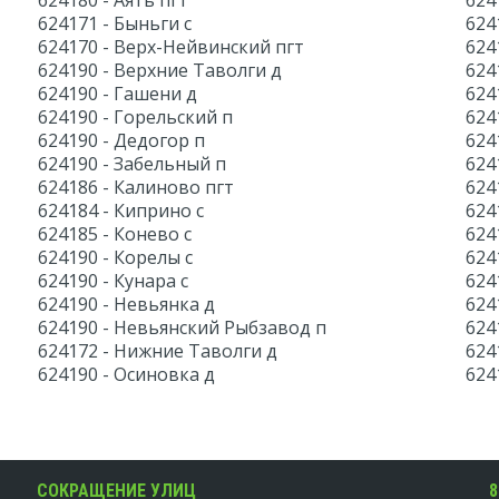
624180 - Аять пгт
624
624171 - Быньги с
624
624170 - Верх-Нейвинский пгт
624
624190 - Верхние Таволги д
624
624190 - Гашени д
624
624190 - Горельский п
624
624190 - Дедогор п
624
624190 - Забельный п
624
624186 - Калиново пгт
624
624184 - Киприно с
624
624185 - Конево с
624
624190 - Корелы с
624
624190 - Кунара с
624
624190 - Невьянка д
624
624190 - Невьянский Рыбзавод п
624
624172 - Нижние Таволги д
624
624190 - Осиновка д
624
СОКРАЩЕНИЕ УЛИЦ
8