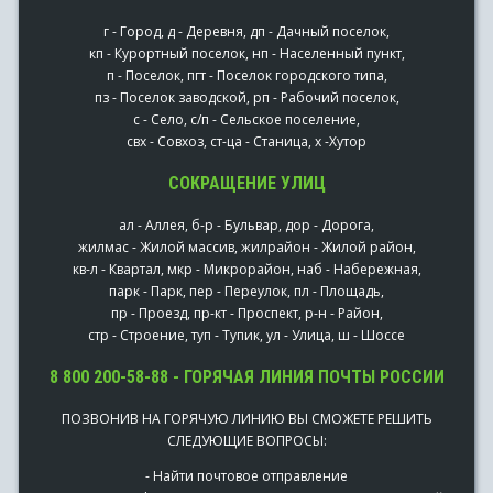
г - Город, д - Деревня, дп - Дачный поселок,
кп - Курортный поселок, нп - Населенный пункт,
п - Поселок, пгт - Поселок городского типа,
пз - Поселок заводской, рп - Рабочий поселок,
с - Село, с/п - Сельское поселение,
свх - Совхоз, ст-ца - Станица, х -Хутор
СОКРАЩЕНИЕ УЛИЦ
ал - Аллея, б-р - Бульвар, дор - Дорога,
жилмас - Жилой массив, жилрайон - Жилой район,
кв-л - Квартал, мкр - Микрорайон, наб - Набережная,
парк - Парк, пер - Переулок, пл - Площадь,
пр - Проезд, пр-кт - Проспект, р-н - Район,
стр - Строение, туп - Тупик, ул - Улица, ш - Шоссе
8 800 200-58-88 - ГОРЯЧАЯ ЛИНИЯ ПОЧТЫ РОССИИ
ПОЗВОНИВ НА ГОРЯЧУЮ ЛИНИЮ ВЫ СМОЖЕТЕ РЕШИТЬ
СЛЕДУЮЩИЕ ВОПРОСЫ:
- Найти почтовое отправление