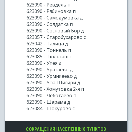
623090 - Ревдель п
623090 - Рябиновка п
623090 - Самодумовка д
623090 - Солдатка п
623090 - Сосновый Бор д
623057 - Старобухарово с
623042 - Талица д
623090 - Тоннель п
623085 - Тюльгаш с
623090 - Упея д
623090 - Уразаево д
623090 - Урмикеево д
623090 - Уфа-Шигири д
623090 - Хомутовка 2-я п
623090 - Чеботаево п
623090 - Шарама д
623084 - Шокурово с
СОКРАЩЕНИЯ НАСЕЛЕННЫХ ПУНКТОВ