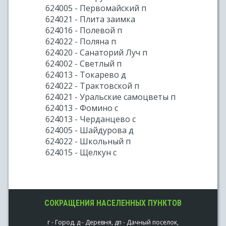
624005 - Первомайский п
624021 - Плита заимка
624016 - Полевой п
624022 - Поляна п
624020 - Санаторий Луч п
624002 - Светлый п
624013 - Токарево д
624022 - Трактовской п
624021 - Уральские самоцветы п
624013 - Фомино с
624013 - Черданцево с
624005 - Шайдурова д
624022 - Школьный п
624015 - Щелкун с
СОКРАЩЕНИЯ НАСЕЛЕННЫХ ПУНКТОВ
г - Город, д - Деревня, дп - Дачный поселок,