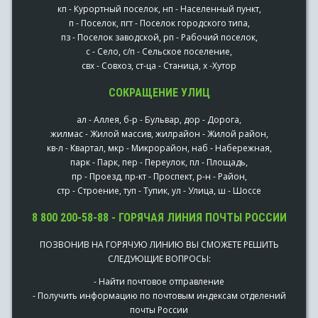
кп - Курортный поселок, нп - Населенный пункт,
п - Поселок, пгт - Поселок городского типа,
пз - Поселок заводской, рп - Рабочий поселок,
с - Село, с/п - Сельское поселение,
свх - Совхоз, ст-ца - Станица, х -Хутор
СОКРАЩЕНИЕ УЛИЦ
ал - Аллея, б-р - Бульвар, дор - Дорога,
жилмас - Жилой массив, жилрайон - Жилой район,
кв-л - Квартал, мкр - Микрорайон, наб - Набережная,
парк - Парк, пер - Переулок, пл - Площадь,
пр - Проезд, пр-кт - Проспект, р-н - Район,
стр - Строение, туп - Тупик, ул - Улица, ш - Шоссе
8 800 200-58-88 - ГОРЯЧАЯ ЛИНИЯ ПОЧТЫ РОССИИ
ПОЗВОНИВ НА ГОРЯЧУЮ ЛИНИЮ ВЫ СМОЖЕТЕ РЕШИТЬ
СЛЕДУЮЩИЕ ВОПРОСЫ:
- Найти почтовое отправление
- Получить информацию по почтовым индексам отделений
почты России