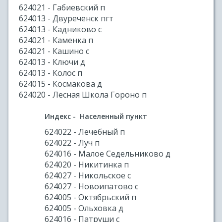
624021 - Габиевский п
624013 - Двуреченск пгт
624013 - Кадниково с
624021 - Каменка п
624021 - Кашино с
624013 - Ключи д
624013 - Колос п
624015 - Космакова д
624020 - Лесная Школа Гороно п
Индекс - Населенный пункт
624022 - Лечебный п
624022 - Луч п
624016 - Малое Седельниково д
624020 - Никитинка п
624027 - Никольское с
624027 - Новоипатово с
624005 - Октябрьский п
624005 - Ольховка д
624016 - Патруши с