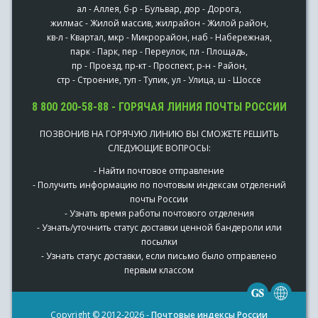
ал - Аллея, б-р - Бульвар, дор - Дорога,
жилмас - Жилой массив, жилрайон - Жилой район,
кв-л - Квартал, мкр - Микрорайон, наб - Набережная,
парк - Парк, пер - Переулок, пл - Площадь,
пр - Проезд, пр-кт - Проспект, р-н - Район,
стр - Строение, туп - Тупик, ул - Улица, ш - Шоссе
8 800 200-58-88 - ГОРЯЧАЯ ЛИНИЯ ПОЧТЫ РОССИИ
ПОЗВОНИВ НА ГОРЯЧУЮ ЛИНИЮ ВЫ СМОЖЕТЕ РЕШИТЬ
СЛЕДУЮЩИЕ ВОПРОСЫ:
- Найти почтовое отправление
- Получить информацию по почтовым индексам отделений
почты России
- Узнать время работы почтового отделения
- Узнать/уточнить статус доставки ценной бандероли или
посылки
- Узнать статус доставки, если письмо было отправлено
первым классом
Copyright © 2012-2026 -
Почтовые индексы России