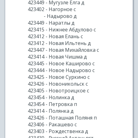
423449 - Мугузле Елга д
423402 - Нагорное с
- Надырово д
423449 - Наратлы д
423415 - Нижнее Абдулово с
423412 - Новая Елань с
423412 - Новая Ильтень д
423447 - Новая Михайловка с
423414 - Новая Чишма д
423445 - Новое Каширово с
423444 - Новое Надырово с
423425 - Новое Суркино с
423426 - Новоникольск с
423405 - Новотроицкое с
423454 - Нолинка д
423454 - Петровка п
423414 - Полянка д
423426 - Поташная Поляня п
423406 - Ракашево с
423403 - Рождественка д