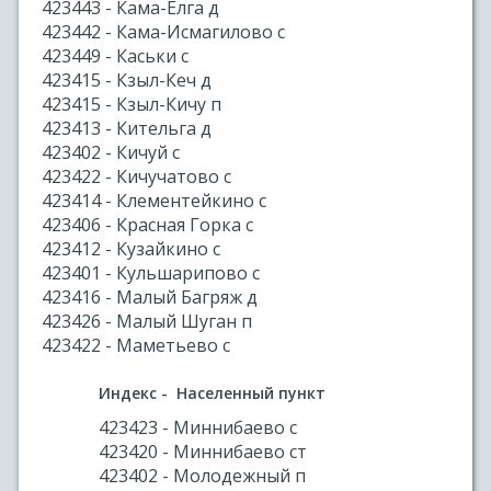
423443 - Кама-Елга д
423442 - Кама-Исмагилово с
423449 - Каськи с
423415 - Кзыл-Кеч д
423415 - Кзыл-Кичу п
423413 - Кительга д
423402 - Кичуй с
423422 - Кичучатово с
423414 - Клементейкино с
423406 - Красная Горка с
423412 - Кузайкино с
423401 - Кульшарипово с
423416 - Малый Багряж д
423426 - Малый Шуган п
423422 - Маметьево с
Индекс - Населенный пункт
423423 - Миннибаево с
423420 - Миннибаево ст
423402 - Молодежный п