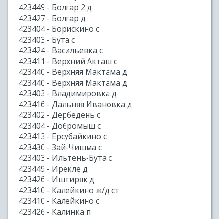
423449 - Болгар 2 д
423427 - Болгар д
423404 - Борискино с
423403 - Бута с
423424 - Васильевка с
423411 - Верхний Акташ с
423440 - Верхняя Мактама д
423440 - Верхняя Мактама д
423403 - Владимировка д
423416 - Дальняя Ивановка д
423402 - Дербедень с
423404 - Добромыш с
423413 - Ерсубайкино с
423430 - Зай-Чишма с
423403 - Ильтень-Бута с
423449 - Ирекле д
423426 - Иштиряк д
423410 - Калейкино ж/д ст
423410 - Калейкино с
423426 - Калинка п