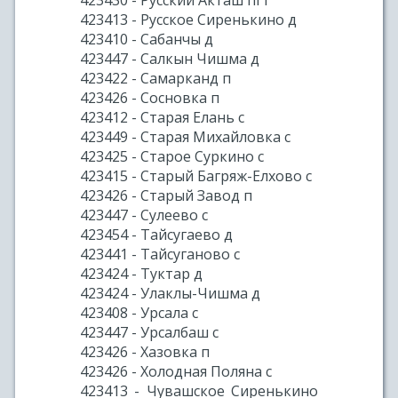
423430 - Русский Акташ пгт
423413 - Русское Сиренькино д
423410 - Сабанчы д
423447 - Салкын Чишма д
423422 - Самарканд п
423426 - Сосновка п
423412 - Старая Елань с
423449 - Старая Михайловка с
423425 - Старое Суркино с
423415 - Старый Багряж-Елхово с
423426 - Старый Завод п
423447 - Сулеево с
423454 - Тайсугаево д
423441 - Тайсуганово с
423424 - Туктар д
423424 - Улаклы-Чишма д
423408 - Урсала с
423447 - Урсалбаш с
423426 - Хазовка п
423426 - Холодная Поляна с
423413 - Чувашское Сиренькино