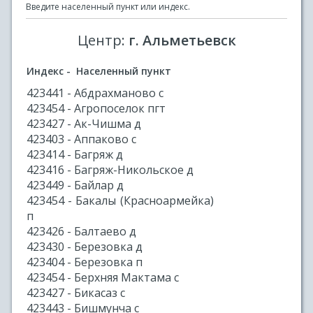
Введите населенный пункт или индекс.
Центр:
г. Альметьевск
Индекс - Населенный пункт
423441 - Абдрахманово с
423454 - Агропоселок пгт
423427 - Ак-Чишма д
423403 - Аппаково с
423414 - Багряж д
423416 - Багряж-Никольское д
423449 - Байлар д
423454 - Бакалы (Красноармейка)
п
423426 - Балтаево д
423430 - Березовка д
423404 - Березовка п
423454 - Берхняя Мактама с
423427 - Бикасаз с
423443 - Бишмунча с