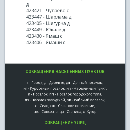
д
423421 - Чупаево с
423447 - Шарлама д
423405 - Шегурча д
423449 - Юкале д
423430 - Ямаш с
423406 - Ямаши с
СОКРАЩЕНИЯ НАСЕЛЕННЫХ ПУНКТОВ
г - Город, д - Деревня, дп - Дачный поселок,
кп - Курортный поселок, нп - Населенный пункт,
п - Поселок, пгт - Поселок городского типа,
пз - Поселок заводской, рп - Рабочий поселок,
с - Село, с/п - Сельское поселение,
свх - Совхоз, ст-ца - Станица, х -Хутор
СОКРАЩЕНИЕ УЛИЦ