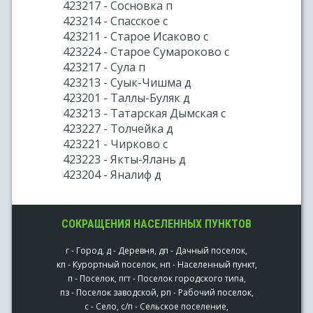
423217 - Сосновка п
423214 - Спасское с
423211 - Старое Исаково с
423224 - Старое Сумароково с
423217 - Сула п
423213 - Суык-Чишма д
423201 - Таллы-Буляк д
423213 - Татарская Дымская с
423227 - Толчейка д
423221 - Чирково с
423223 - Якты-Ялань д
423204 - Яналиф д
СОКРАЩЕНИЯ НАСЕЛЕННЫХ ПУНКТОВ
г - Город, д - Деревня, дп - Дачный поселок,
кп - Курортный поселок, нп - Населенный пункт,
п - Поселок, пгт - Поселок городского типа,
пз - Поселок заводской, рп - Рабочий поселок,
с - Село, с/п - Сельское поселение,