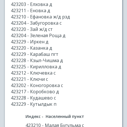
423203 - Елховка д
423211 - Еновка д
423210 - Ефановка ж/д рзд
423204 - Забугоровка с
423220 - Зай ж/д ст
423204 - Зеленая Роща д
423229 - Иркен д
423220 - Казанка д
423229 - Карабаш пгт
423228 - Кзыл-Чишма д
423225 - Кирилловка д
423212 - Ключевка с
423221 - Ключи с
423202 - Коногоровка с
423217 - Коробково д
423228 - Кудашево с
423229 - Кутылдык п
Индекс - Населенный пункт
423210 - Малая Бугульма с